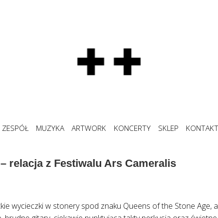
ZESPÓŁ
MUZYKA
ARTWORK
KONCERTY
SKLEP
KONTAK
 – relacja z Festiwalu Ars Cameralis
ótkie wycieczki w stonery spod znaku Queens of the Stone Age,
 brudne gitary, ciekawie punktująca takty perkusja oraz świetne