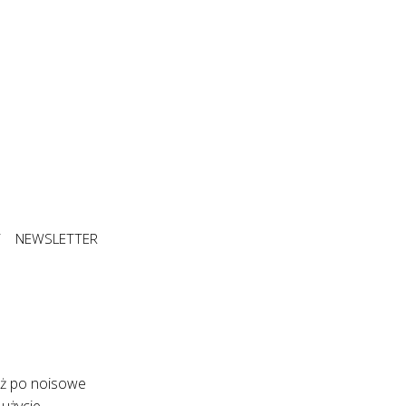
T
NEWSLETTER
 aż po noisowe
 użycie