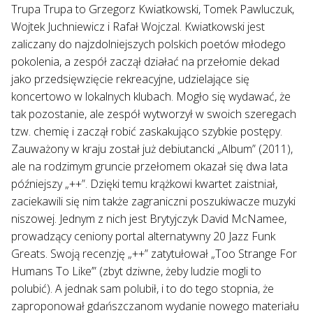
Trupa Trupa to Grzegorz Kwiatkowski, Tomek Pawluczuk,
Wojtek Juchniewicz i Rafał Wojczal. Kwiatkowski jest
zaliczany do najzdolniejszych polskich poetów młodego
pokolenia, a zespół zaczął działać na przełomie dekad
jako przedsięwzięcie rekreacyjne, udzielające się
koncertowo w lokalnych klubach. Mogło się wydawać, że
tak pozostanie, ale zespół wytworzył w swoich szeregach
tzw. chemię i zaczął robić zaskakująco szybkie postępy.
Zauważony w kraju został już debiutancki „Album” (2011),
ale na rodzimym gruncie przełomem okazał się dwa lata
późniejszy „++”. Dzięki temu krążkowi kwartet zaistniał,
zaciekawili się nim także zagraniczni poszukiwacze muzyki
niszowej. Jednym z nich jest Brytyjczyk David McNamee,
prowadzący ceniony portal alternatywny 20 Jazz Funk
Greats. Swoją recenzję „++” zatytułował „Too Strange For
Humans To Like’” (zbyt dziwne, żeby ludzie mogli to
polubić). A jednak sam polubił, i to do tego stopnia, że
zaproponował gdańszczanom wydanie nowego materiału