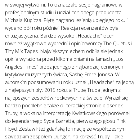
w swojej wytwórni. To oznaczało sesje nagraniowe w
profesjonalnym studiu i udział cenionego producenta
Michała Kupicza. Płytę nagrano jesienią ubiegłego roku i
wydano pół roku później. Reakcja recenzentów była
entuzjastyczna. Bardzo wysoko „Headache” ocenili
również wyjątkowo wybredni i opiniotwórczy The Quietus i
Tiny Mix Tapes. Największym echem odbiła się jednak
opinia wyrażona przed kilkoma dniami na łamach „Los
Angeles Times” przez jednego z najbardziej cenionych
krytyków muzycznych świata, Sashę Frere-Jonesa. W
autorskim podsumowaniu roku uznał „Headache” za jedną
z najlepszych płyt 2015 roku, a Trupę Trupa jednym z
najlepszych zespołów rockowych na świecie. Wyraził się
bardzo pochlebnie także o literackiej stronie piosenek
Trupy, a wokalną interpretację Kwiatkowskiego porównał
do legendarnego Syda Barretta, pierwszego głosu Pink
Floyd. Zestawił też gdańską formację ze współczesnym
szwedzkim zespołem Dungen, na korzyść Trupy. Takie