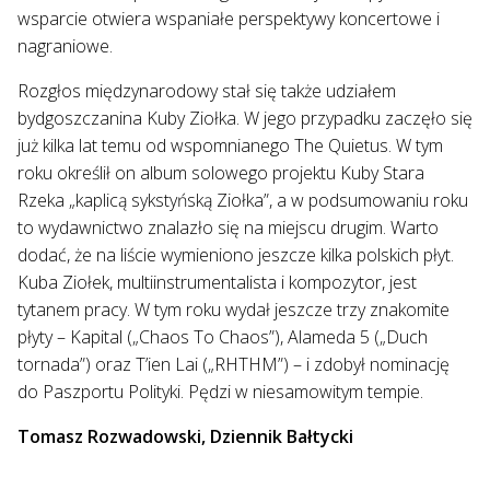
wsparcie otwiera wspaniałe perspektywy koncertowe i
nagraniowe.
Rozgłos międzynarodowy stał się także udziałem
bydgoszczanina Kuby Ziołka. W jego przypadku zaczęło się
już kilka lat temu od wspomnianego The Quietus. W tym
roku określił on album solowego projektu Kuby Stara
Rzeka „kaplicą sykstyńską Ziołka”, a w podsumowaniu roku
to wydawnictwo znalazło się na miejscu drugim. Warto
dodać, że na liście wymieniono jeszcze kilka polskich płyt.
Kuba Ziołek, multiinstrumentalista i kompozytor, jest
tytanem pracy. W tym roku wydał jeszcze trzy znakomite
płyty – Kapital („Chaos To Chaos”), Alameda 5 („Duch
tornada”) oraz T’ien Lai („RHTHM”) – i zdobył nominację
do Paszportu Polityki. Pędzi w niesamowitym tempie.
Tomasz Rozwadowski, Dziennik Bałtycki