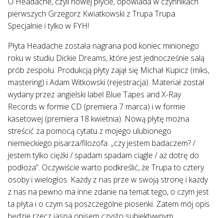
O Headache, czyli nowej płycie, opowiada w czynnikach
pierwszych Grzegorz Kwiatkowski z Trupa Trupa.
Specjalnie i tylko w FYH!
Płyta Headache została nagrana pod koniec minionego
roku w studiu Dickie Dreams, które jest jednocześnie salą
prób zespołu. Produkcją płyty zajął się Michał Kupicz (miks,
mastering) i Adam Witkowski (rejestracja). Materiał został
wydany przez angielski label Blue Tapes and X-Ray
Records w formie CD (premiera 7 marca) i w formie
kasetowej (premiera 18 kwietnia). Nową płytę można
streścić za pomocą cytatu z mojego ulubionego
niemieckiego pisarza/filozofa: „czy jestem badaczem? /
jestem tylko ciężki / spadam spadam ciągle / aż dotrę do
podłoża”. Oczywiście warto podkreślić, że Trupa to cztery
osoby i wielogłos. Każdy z nas prze w swoją stronę i każdy
z nas na pewno ma inne zdanie na temat tego, o czym jest
ta płyta i o czym są poszczególne piosenki. Zatem mój opis
będzie rzecz jasna opisem czysto subiektywnym.