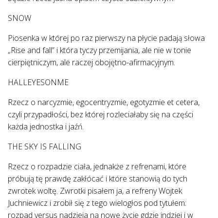
SNOW
Piosenka w której po raz pierwszy na płycie padają słowa
„Rise and fall” i która tyczy przemijania, ale nie w tonie
cierpiętniczym, ale raczej obojętno-afirmacyjnym.
HALLEYESONME
Rzecz o narcyzmie, egocentryzmie, egotyzmie et cetera,
czyli przypadłości, bez której rozleciałaby się na części
każda jednostka i jaźń.
THE SKY IS FALLING
Rzecz o rozpadzie ciała, jednakże z refrenami, które
próbują tę prawdę zakłócać i które stanowią do tych
zwrotek woltę. Zwrotki pisałem ja, a refreny Wojtek
Juchniewicz i zrobił się z tego wielogłos pod tytułem:
rozpad versus nadzieja na nowe życie gdzie indziej i w