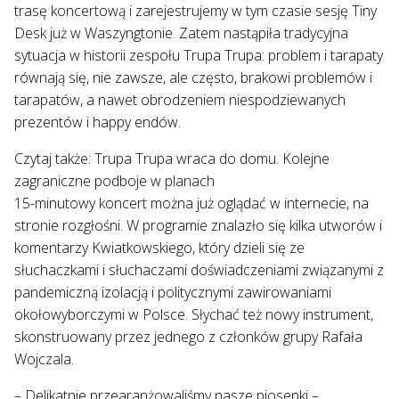
trasę koncertową i zarejestrujemy w tym czasie sesję Tiny
Desk już w Waszyngtonie. Zatem nastąpiła tradycyjna
sytuacja w historii zespołu Trupa Trupa: problem i tarapaty
równają się, nie zawsze, ale często, brakowi problemów i
tarapatów, a nawet obrodzeniem niespodziewanych
prezentów i happy endów.
Czytaj także: Trupa Trupa wraca do domu. Kolejne
zagraniczne podboje w planach
15-minutowy koncert można już oglądać w internecie, na
stronie rozgłośni. W programie znalazło się kilka utworów i
komentarzy Kwiatkowskiego, który dzieli się ze
słuchaczkami i słuchaczami doświadczeniami związanymi z
pandemiczną izolacją i politycznymi zawirowaniami
okołowyborczymi w Polsce. Słychać też nowy instrument,
skonstruowany przez jednego z członków grupy Rafała
Wojczala.
– Delikatnie przearanżowaliśmy nasze piosenki –