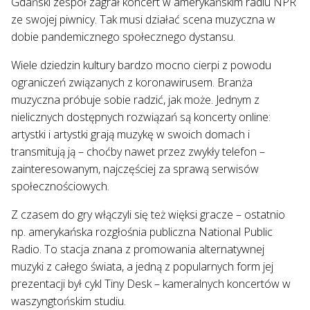
Gdański zespół zagrał koncert w amerykańskim radiu NPR
ze swojej piwnicy. Tak musi działać scena muzyczna w
dobie pandemicznego społecznego dystansu.
Wiele dziedzin kultury bardzo mocno cierpi z powodu
ograniczeń związanych z koronawirusem. Branża
muzyczna próbuje sobie radzić, jak może. Jednym z
nielicznych dostępnych rozwiązań są koncerty online:
artystki i artystki grają muzykę w swoich domach i
transmitują ją – choćby nawet przez zwykły telefon –
zainteresowanym, najczęściej za sprawą serwisów
społecznościowych.
Z czasem do gry włączyli się też więksi gracze – ostatnio
np. amerykańska rozgłośnia publiczna National Public
Radio. To stacja znana z promowania alternatywnej
muzyki z całego świata, a jedną z popularnych form jej
prezentacji był cykl Tiny Desk – kameralnych koncertów w
waszyngtońskim studiu.