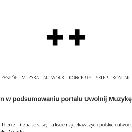
ZESPÓŁ
MUZYKA
ARTWORK
KONCERTY
SKLEP
KONTAK
en w podsumowaniu portalu Uwolnij Muzykę
Then z ++ znalazła się na liście najciekawszych polskich utwo
lnij Muzykę!