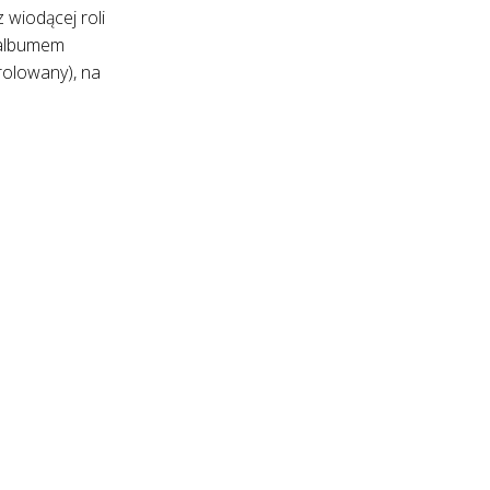
wiodącej roli
ł albumem
rolowany), na