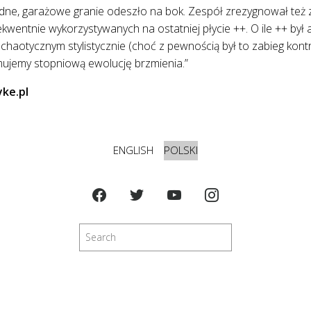
e, garażowe granie odeszło na bok. Zespół zrezygnował też z 
kwentnie wykorzystywanych na ostatniej płycie ++. O ile ++ by
 chaotycznym stylistycznie (choć z pewnością był to zabieg kont
mujemy stopniową ewolucję brzmienia.”
ke.pl
ENGLISH
POLSKI
Szukaj