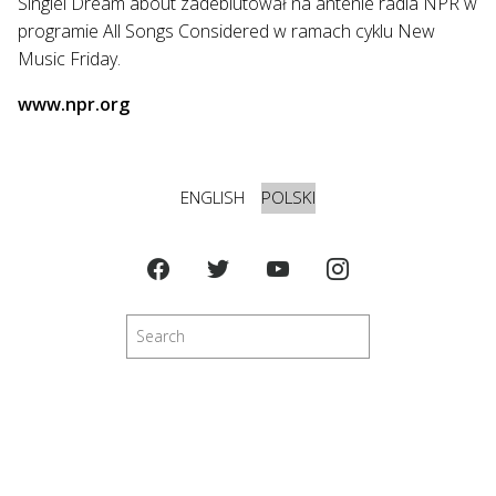
Singiel Dream about zadebiutował na antenie radia NPR w
programie All Songs Considered w ramach cyklu New
Music Friday.
www.npr.org
ENGLISH
POLSKI
Szukaj