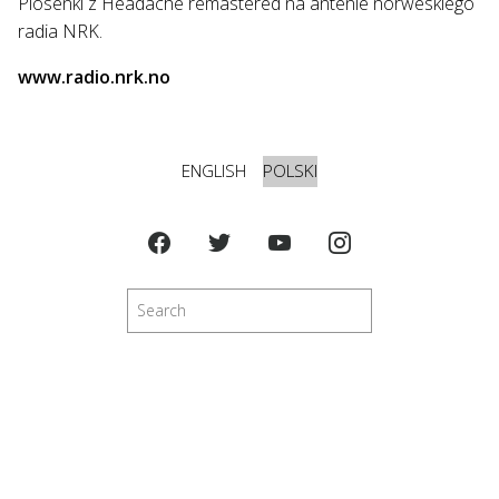
Piosenki z Headache remastered na antenie norweskiego
radia NRK.
www.radio.nrk.no
ENGLISH
POLSKI
Szukaj