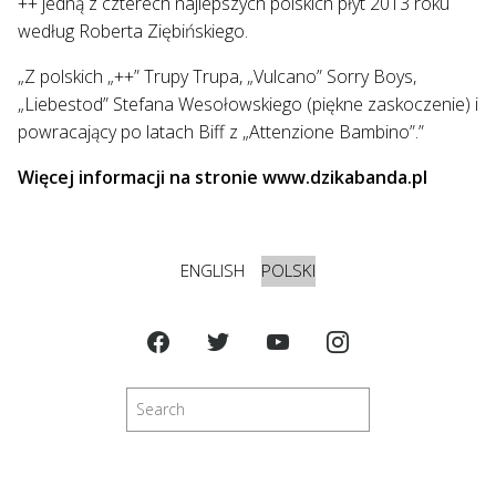
++ jedną z czterech najlepszych polskich płyt 2013 roku
według Roberta Ziębińskiego.
„Z polskich „++” Trupy Trupa, „Vulcano” Sorry Boys,
„Liebestod” Stefana Wesołowskiego (piękne zaskoczenie) i
powracający po latach Biff z „Attenzione Bambino”.”
Więcej informacji na stronie www.dzikabanda.pl
ENGLISH
POLSKI
Szukaj