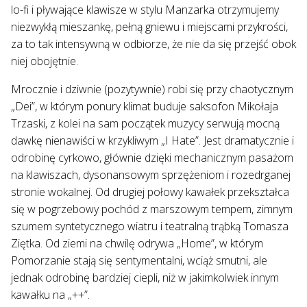
lo-fi i pływające klawisze w stylu Manzarka otrzymujemy
niezwykłą mieszankę, pełną gniewu i miejscami przykrości,
za to tak intensywną w odbiorze, że nie da się przejść obok
niej obojętnie.
Mrocznie i dziwnie (pozytywnie) robi się przy chaotycznym
„Dei”, w którym ponury klimat buduje saksofon Mikołaja
Trzaski, z kolei na sam początek muzycy serwują mocną
dawkę nienawiści w krzykliwym „I Hate”. Jest dramatycznie i
odrobinę cyrkowo, głównie dzięki mechanicznym pasażom
na klawiszach, dysonansowym sprzężeniom i rozedrganej
stronie wokalnej. Od drugiej połowy kawałek przekształca
się w pogrzebowy pochód z marszowym tempem, zimnym
szumem syntetycznego wiatru i teatralną trąbką Tomasza
Ziętka. Od ziemi na chwilę odrywa „Home”, w którym
Pomorzanie stają się sentymentalni, wciąż smutni, ale
jednak odrobinę bardziej ciepli, niż w jakimkolwiek innym
kawałku na „++”.