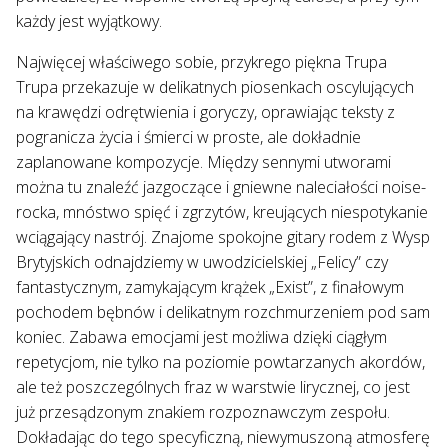
każdy jest wyjątkowy.
Najwięcej właściwego sobie, przykrego piękna Trupa
Trupa przekazuje w delikatnych piosenkach oscylujących
na krawędzi odrętwienia i goryczy, oprawiając teksty z
pogranicza życia i śmierci w proste, ale dokładnie
zaplanowane kompozycje. Między sennymi utworami
można tu znaleźć jazgoczące i gniewne naleciałości noise-
rocka, mnóstwo spięć i zgrzytów, kreujących niespotykanie
wciągający nastrój. Znajome spokojne gitary rodem z Wysp
Brytyjskich odnajdziemy w uwodzicielskiej „Felicy” czy
fantastycznym, zamykającym krążek „Exist”, z finałowym
pochodem bębnów i delikatnym rozchmurzeniem pod sam
koniec. Zabawa emocjami jest możliwa dzięki ciągłym
repetycjom, nie tylko na poziomie powtarzanych akordów,
ale też poszczególnych fraz w warstwie lirycznej, co jest
już przesądzonym znakiem rozpoznawczym zespołu.
Dokładając do tego specyficzną, niewymuszoną atmosferę