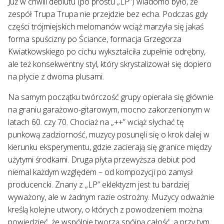
Już w chwili debiutu (po prostu „LP”) wiadomo było, że
zespół Trupa Trupa nie przejdzie bez echa. Podczas gdy
części trójmiejskich melomanów wciąż marzyła się jakaś
forma spuścizny po Ściance, formacja Grzegorza
Kwiatkowskiego po cichu wykształciła zupełnie odrębny,
ale też konsekwentny styl, który skrystalizował się dopiero
na płycie z dwoma plusami.
Na samym początku twórczość grupy opierała się głównie
na graniu garażowo-gitarowym, mocno zakorzenionym w
latach 60. czy 70. Chociaż na „++” wciąż słychać tę
punkową zadziorność, muzycy posunęli się o krok dalej w
kierunku eksperymentu, gdzie zacierają się granice między
użytymi środkami. Druga płyta przewyższa debiut pod
niemal każdym względem – od kompozycji po zamysł
producencki. Znany z „LP” eklektyzm jest tu bardziej
wyważony, ale w żadnym razie ostrożny. Muzycy odważnie
kreślą kolejne utwory, o których z powodzeniem można
powiedzieć, że wspólnie tworzą spójną całość, a przy tym