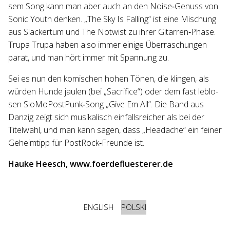
sem Song kann man aber auch an den Noise‐​Genuss von
Sonic Youth den­ken. „The Sky Is Fal­ling“ ist eine Mischung
aus Sla­cker­tum und The Not­wist zu ihrer Gitarren‐​Phase.
Trupa Trupa haben also immer einige Über­ra­schun­gen
parat, und man hört immer mit Span­nung zu.
Sei es nun den komi­schen hohen Tönen, die klin­gen, als
wür­den Hunde jau­len (bei „Sacri­fice“) oder dem fast leb­lo­
sen SloMoPostPunk‐​Song „Give Em All“. Die Band aus
Dan­zig zeigt sich musi­ka­lisch ein­falls­rei­cher als bei der
Titel­wahl, und man kann sagen, dass „Head­a­che“ ein fei­ner
Geheim­tipp für PostRock‐​Freunde ist.
Hauke Heesch, www.foerdefluesterer.de
ENGLISH
POLSKI