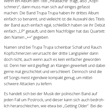
Wenn ein Album den Titel „Head­a­che“ trägt, also „Kopf­
schmerz“, dann muss man sich auf eini­ges gefasst
machen. Die Band Trupa Trupa haben ihr drit­tes Album
ein­fach so benannt, und viel­leicht ist die Aus­wahl des Titels
der Band auch ein­fach egal, schließ­lich haben sie ihr Debüt
ein­fach „LP“ getauft, und dem Nach­fol­ger hat das Quar­tett
den Namen „++“ gegeben.
Namen sind bei Trupa Trupa schein­bar Schall und Rauch.
Kopf­schmer­zen ver­ur­sacht der dritte Lang­spie­ler dann
doch nicht, auch wenn auch es kein ein­fa­cher gewor­den
ist. Denn hier wird gepflegt an Klän­gen gewer­kelt und dabei
gerne mal geschich­tet und ver­schlei­ert. Den­noch sind die
elf Songs meist irgend­wie kom­pakt genug, um mit­tel­
schwere Atta­cken zu liefern.
Es han­delt sich bei der Musik der pol­ni­schen Band auf
jeden Fall um Post­rock, und die­ser kann sich auch bedroh­
lich her­an­schlei­chen, wie etwa bei „Get­ting Older“. Bei die­