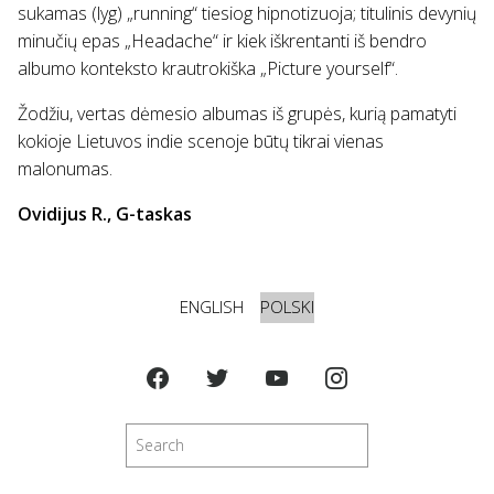
sukamas (lyg) „running“ tiesiog hipnotizuoja; titulinis devynių
minučių epas „Headache“ ir kiek iškrentanti iš bendro
albumo konteksto krautrokiška „Picture yourself“.
Žodžiu, vertas dėmesio albumas iš grupės, kurią pamatyti
kokioje Lietuvos indie scenoje būtų tikrai vienas
malonumas.
Ovidijus R., G-taskas
ENGLISH
POLSKI
Szukaj