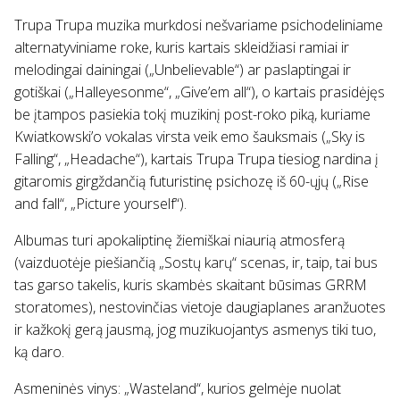
Trupa Trupa muzika murkdosi nešvariame psichodeliniame
alternatyviniame roke, kuris kartais skleidžiasi ramiai ir
melodingai dainingai („Unbelievable“) ar paslaptingai ir
gotiškai („Halleyesonme“, „Give’em all“), o kartais prasidėjęs
be įtampos pasiekia tokį muzikinį post-roko piką, kuriame
Kwiatkowski’o vokalas virsta veik emo šauksmais („Sky is
Falling“, „Headache“), kartais Trupa Trupa tiesiog nardina į
gitaromis girgždančią futuristinę psichozę iš 60-ųjų („Rise
and fall“, „Picture yourself“).
Albumas turi apokaliptinę žiemiškai niaurią atmosferą
(vaizduotėje piešiančią „Sostų karų“ scenas, ir, taip, tai bus
tas garso takelis, kuris skambės skaitant būsimas GRRM
storatomes), nestovinčias vietoje daugiaplanes aranžuotes
ir kažkokį gerą jausmą, jog muzikuojantys asmenys tiki tuo,
ką daro.
Asmeninės vinys: „Wasteland“, kurios gelmėje nuolat