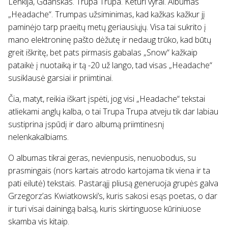
Lenkija, Gdanskas. Trupa Trupa. Keturi vyrai. Albumas
„Headache“. Trumpas užsiminimas, kad kažkas kažkur jį
paminėjo tarp praeitų metų geriausiųjų. Visa tai sukrito į
mano elektroninę pašto dėžutę ir nedaug trūko, kad būtų
greit iškritę, bet pats pirmasis gabalas „Snow“ kažkaip
pataikė į nuotaiką ir tą -20 už lango, tad visas „Headache“
susiklausė garsiai ir priimtinai.
Čia, matyt, reikia iškart įspėti, jog visi „Headache“ tekstai
atliekami anglų kalba, o tai Trupa Trupa atveju tik dar labiau
sustiprina įspūdį ir daro albumą priimtinesnį
nelenkakalbiams.
O albumas tikrai geras, nevienpusis, nenuobodus, su
prasmingais (nors kartais atrodo kartojama tik viena ir ta
pati eilutė) tekstais. Pastarąjį pliusą generuoja grupės galva
Grzegorz’as Kwiatkowski’s, kuris sakosi esąs poetas, o dar
ir turi visai dainingą balsą, kuris skirtinguose kūriniuose
skamba vis kitaip.