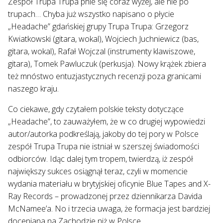
Zespół Trupa Trupa pnie się coraz wyżej, ale nie po
trupach… Chyba już wszystko napisano o płycie
„Headache” gdańskiej grupy Trupa Trupa: Grzegorz
Kwiatkowski (gitara, wokal), Wojciech Juchniewicz (bas,
gitara, wokal), Rafał Wojczal (instrumenty klawiszowe,
gitara), Tomek Pawluczuk (perkusja). Nowy krążek zbiera
też mnóstwo entuzjastycznych recenzji poza granicami
naszego kraju.
Co ciekawe, gdy czytałem polskie teksty dotyczące
„Headache”, to zauważyłem, że w co drugiej wypowiedzi
autor/autorka podkreślają, jakoby do tej pory w Polsce
zespół Trupa Trupa nie istniał w szerszej świadomości
odbiorców. Idąc dalej tym tropem, twierdzą, iż zespół
największy sukces osiągnął teraz, czyli w momencie
wydania materiału w brytyjskiej oficynie Blue Tapes and X-
Ray Records – prowadzonej przez dziennikarza Davida
McNamee’a. No i trzecia uwaga, że formacja jest bardziej
doceniana na Zachodzie niż w Polsce.