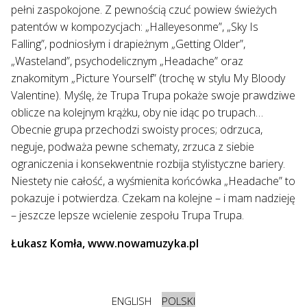
pełni zaspokojone. Z pewnością czuć powiew świeżych
patentów w kompozycjach: „Halleyesonme”, „Sky Is
Falling”, podniosłym i drapieżnym „Getting Older”,
„Wasteland”, psychodelicznym „Headache” oraz
znakomitym „Picture Yourself” (trochę w stylu My Bloody
Valentine). Myślę, że Trupa Trupa pokaże swoje prawdziwe
oblicze na kolejnym krążku, oby nie idąc po trupach…
Obecnie grupa przechodzi swoisty proces; odrzuca,
neguje, podważa pewne schematy, zrzuca z siebie
ograniczenia i konsekwentnie rozbija stylistyczne bariery.
Niestety nie całość, a wyśmienita końcówka „Headache” to
pokazuje i potwierdza. Czekam na kolejne – i mam nadzieję
– jeszcze lepsze wcielenie zespołu Trupa Trupa.
Łukasz Komła, www.nowamuzyka.pl
ENGLISH
POLSKI