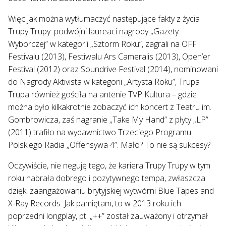
Więc jak można wytłumaczyć następujące fakty z życia
Trupy Trupy: podwójni laureaci nagrody „Gazety
Wyborczej” w kategorii „Sztorm Roku”, zagrali na OFF
Festivalu (2013), Festiwalu Ars Cameralis (2013), Open’er
Festival (2012) oraz Soundrive Festival (2014), nominowani
do Nagrody Aktivista w kategorii „Artysta Roku”, Trupa
Trupa również gościła na antenie TVP Kultura – gdzie
można było kilkakrotnie zobaczyć ich koncert z Teatru im.
Gombrowicza, zaś nagranie „Take My Hand” z płyty „LP”
(2011) trafiło na wydawnictwo Trzeciego Programu
Polskiego Radia „Offensywa 4”. Mało? To nie są sukcesy?
Oczywiście, nie neguję tego, że kariera Trupy Trupy w tym
roku nabrała dobrego i pozytywnego tempa, zwłaszcza
dzięki zaangażowaniu brytyjskiej wytwórni Blue Tapes and
X-Ray Records. Jak pamiętam, to w 2013 roku ich
poprzedni longplay, pt. „++” został zauważony i otrzymał