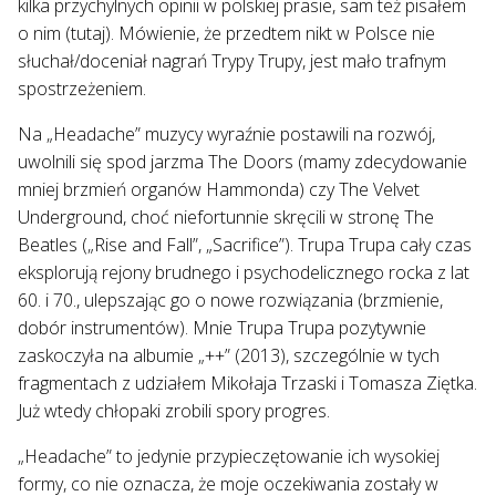
kilka przychylnych opinii w polskiej prasie, sam też pisałem
o nim (tutaj). Mówienie, że przedtem nikt w Polsce nie
słuchał/doceniał nagrań Trypy Trupy, jest mało trafnym
spostrzeżeniem.
Na „Headache” muzycy wyraźnie postawili na rozwój,
uwolnili się spod jarzma The Doors (mamy zdecydowanie
mniej brzmień organów Hammonda) czy The Velvet
Underground, choć niefortunnie skręcili w stronę The
Beatles („Rise and Fall”, „Sacrifice”). Trupa Trupa cały czas
eksplorują rejony brudnego i psychodelicznego rocka z lat
60. i 70., ulepszając go o nowe rozwiązania (brzmienie,
dobór instrumentów). Mnie Trupa Trupa pozytywnie
zaskoczyła na albumie „++” (2013), szczególnie w tych
fragmentach z udziałem Mikołaja Trzaski i Tomasza Ziętka.
Już wtedy chłopaki zrobili spory progres.
„Headache” to jedynie przypieczętowanie ich wysokiej
formy, co nie oznacza, że moje oczekiwania zostały w