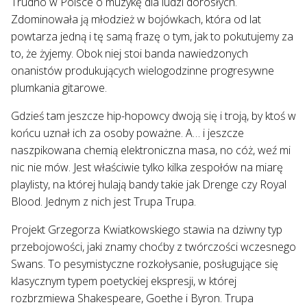
Trudno w Polsce o muzykę dla ludzi dorosłych.
Zdominowała ją młodzież w bojówkach, która od lat
powtarza jedną i tę samą frazę o tym, jak to pokutujemy za
to, że żyjemy. Obok niej stoi banda nawiedzonych
onanistów produkujących wielogodzinne progresywne
plumkania gitarowe.
Gdzieś tam jeszcze hip-hopowcy dwoją się i troją, by ktoś w
końcu uznał ich za osoby poważne. A… i jeszcze
naszpikowana chemią elektroniczna masa, no cóż, weź mi
nic nie mów. Jest właściwie tylko kilka zespołów na miarę
playlisty, na której hulają bandy takie jak Drenge czy Royal
Blood. Jednym z nich jest Trupa Trupa.
Projekt Grzegorza Kwiatkowskiego stawia na dziwny typ
przebojowości, jaki znamy choćby z twórczości wczesnego
Swans. To pesymistyczne rozkołysanie, posługujące się
klasycznym typem poetyckiej ekspresji, w której
rozbrzmiewa Shakespeare, Goethe i Byron. Trupa