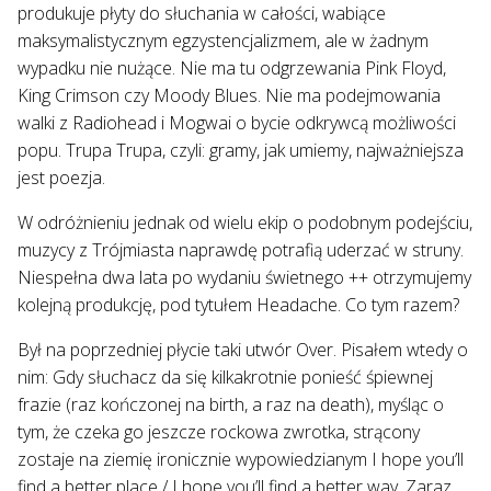
produkuje płyty do słuchania w całości, wabiące
maksymalistycznym egzystencjalizmem, ale w żadnym
wypadku nie nużące. Nie ma tu odgrzewania Pink Floyd,
King Crimson czy Moody Blues. Nie ma podejmowania
walki z Radiohead i Mogwai o bycie odkrywcą możliwości
popu. Trupa Trupa, czyli: gramy, jak umiemy, najważniejsza
jest poezja.
W odróżnieniu jednak od wielu ekip o podobnym podejściu,
muzycy z Trójmiasta naprawdę potrafią uderzać w struny.
Niespełna dwa lata po wydaniu świetnego ++ otrzymujemy
kolejną produkcję, pod tytułem Headache. Co tym razem?
Był na poprzedniej płycie taki utwór Over. Pisałem wtedy o
nim: Gdy słuchacz da się kilkakrotnie ponieść śpiewnej
frazie (raz kończonej na birth, a raz na death), myśląc o
tym, że czeka go jeszcze rockowa zwrotka, strącony
zostaje na ziemię ironicznie wypowiedzianym I hope you’ll
find a better place / I hope you’ll find a better way. Zaraz