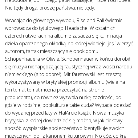
Nie tędy droga, proszę państwa, nie tędy.
Wracając do głównego wywodu, Rise and Fall świetnie
wprowadza do tytułowego Headache. W ostatnich
czterech utworach na albumie zasadza się kulminacja
dzieła opatrzonego okładką, na której widnieje, jeśli wierzyć
autorom, tartak mieszczący się obok domu
Schopenhauera w Oliwie. Schopenhauer w końcu dorobił
się muzyki nienapędzającej faustycznej wrażliwości narodu
niemieckiego (a to dobre!). Mit faustowski jest zresztą
wykorzystywany w brytyjskiej promocji albumu (wiele na
ten temat temat można przeczytać na stronie
producenta), co również wyzwala nutkę zazdrości, bo
gdzie w rodzimej popkulturze takie cuda? Wypada odesłać
do wydanej przed laty w Ha!Arcie książki Nowa muzyka
brytyjska, z której dowiedzieć się można, w jak ciekawy
sposób wyspiarskie społeczeństwo identyfikuje swoich
muzycznych idoli z kanonem kulturowym. No cóż, co kraj