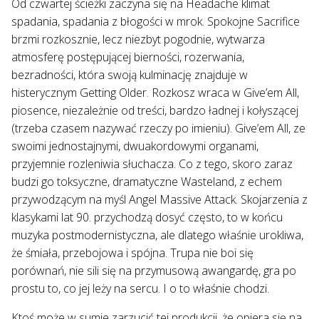
Od czwartej ścieżki zaczyna się na Headache klimat
spadania, spadania z błogości w mrok. Spokojne Sacrifice
brzmi rozkosznie, lecz niezbyt pogodnie, wytwarza
atmosferę postępującej bierności, rozerwania,
bezradności, która swoją kulminację znajduje w
histerycznym Getting Older. Rozkosz wraca w Give’em All,
piosence, niezależnie od treści, bardzo ładnej i kołyszącej
(trzeba czasem nazywać rzeczy po imieniu). Give’em All, ze
swoimi jednostajnymi, dwuakordowymi organami,
przyjemnie rozleniwia słuchacza. Co z tego, skoro zaraz
budzi go toksyczne, dramatyczne Wasteland, z echem
przywodzącym na myśl Angel Massive Attack. Skojarzenia z
klasykami lat 90. przychodzą dosyć często, to w końcu
muzyka postmodernistyczna, ale dlatego właśnie urokliwa,
że śmiała, przebojowa i spójna. Trupa nie boi się
porównań, nie sili się na przymusową awangardę, gra po
prostu to, co jej leży na sercu. I o to właśnie chodzi.
Ktoś może w sumie zarzucić tej produkcji, że opiera się na