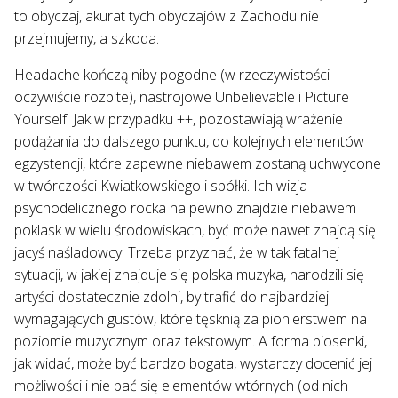
to obyczaj, akurat tych obyczajów z Zachodu nie
przejmujemy, a szkoda.
Headache kończą niby pogodne (w rzeczywistości
oczywiście rozbite), nastrojowe Unbelievable i Picture
Yourself. Jak w przypadku ++, pozostawiają wrażenie
podążania do dalszego punktu, do kolejnych elementów
egzystencji, które zapewne niebawem zostaną uchwycone
w twórczości Kwiatkowskiego i spółki. Ich wizja
psychodelicznego rocka na pewno znajdzie niebawem
poklask w wielu środowiskach, być może nawet znajdą się
jacyś naśladowcy. Trzeba przyznać, że w tak fatalnej
sytuacji, w jakiej znajduje się polska muzyka, narodzili się
artyści dostatecznie zdolni, by trafić do najbardziej
wymagających gustów, które tęsknią za pionierstwem na
poziomie muzycznym oraz tekstowym. A forma piosenki,
jak widać, może być bardzo bogata, wystarczy docenić jej
możliwości i nie bać się elementów wtórnych (od nich