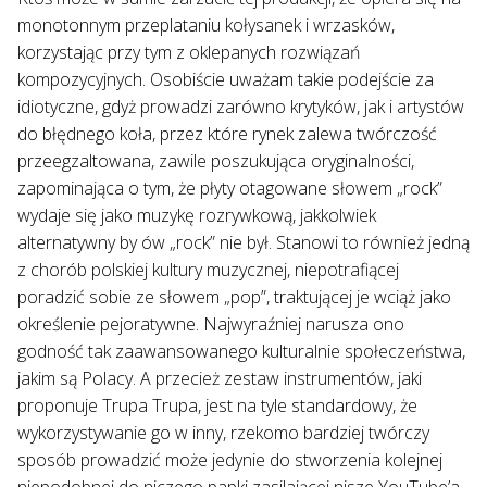
monotonnym przeplataniu kołysanek i wrzasków,
korzystając przy tym z oklepanych rozwiązań
kompozycyjnych. Osobiście uważam takie podejście za
idiotyczne, gdyż prowadzi zarówno krytyków, jak i artystów
do błędnego koła, przez które rynek zalewa twórczość
przeegzaltowana, zawile poszukująca oryginalności,
zapominająca o tym, że płyty otagowane słowem „rock”
wydaje się jako muzykę rozrywkową, jakkolwiek
alternatywny by ów „rock” nie był. Stanowi to również jedną
z chorób polskiej kultury muzycznej, niepotrafiącej
poradzić sobie ze słowem „pop”, traktującej je wciąż jako
określenie pejoratywne. Najwyraźniej narusza ono
godność tak zaawansowanego kulturalnie społeczeństwa,
jakim są Polacy. A przecież zestaw instrumentów, jaki
proponuje Trupa Trupa, jest na tyle standardowy, że
wykorzystywanie go w inny, rzekomo bardziej twórczy
sposób prowadzić może jedynie do stworzenia kolejnej
niepodobnej do niczego papki zasilającej nisze YouTube’a.