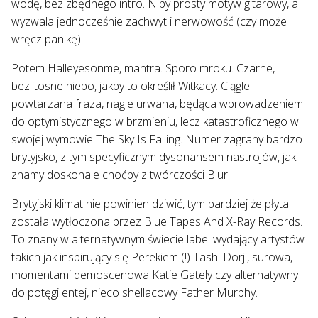
wodę, bez zbędnego intro. Niby prosty motyw gitarowy, a
wyzwala jednocześnie zachwyt i nerwowość (czy może
wręcz panikę)..
Potem Halleyesonme, mantra. Sporo mroku. Czarne,
bezlitosne niebo, jakby to określił Witkacy. Ciągle
powtarzana fraza, nagle urwana, będąca wprowadzeniem
do optymistycznego w brzmieniu, lecz katastroficznego w
swojej wymowie The Sky Is Falling. Numer zagrany bardzo
brytyjsko, z tym specyficznym dysonansem nastrojów, jaki
znamy doskonale choćby z twórczości Blur.
Brytyjski klimat nie powinien dziwić, tym bardziej że płyta
została wytłoczona przez Blue Tapes And X-Ray Records.
To znany w alternatywnym świecie label wydający artystów
takich jak inspirujący się Perekiem (!) Tashi Dorji, surowa,
momentami demoscenowa Katie Gately czy alternatywny
do potęgi entej, nieco shellacowy Father Murphy.