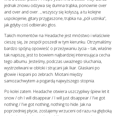
jednak znowu odzywa się dumna trąbka, ponownie over
and over and over…, wszyscy się kołyszą, a tu kolejne
uspokojenie, gitary przygaszone, trąbka na „pół ustnika”,
jak gdyby coś odbierało głos.
Takich momentów na Headache jest mnóstwo i właściwie
cieszę się, że zespół poszedł w tym kierunku. Otrzymaliśmy
bardzo spójną opowieść o przeżywaniu życia – tak, właśnie
tak napiszę, jest to bowiem najbardziej interesująca cecha
tego albumu. Jesteśmy, podczas uważnego słuchania,
wystrzeliwani w obłoki i strącani jak Ikar. Głaskani po
głowie i kopani po żebrach. Miotani między
samozachwytem a pogardą najwyższego stopnia.
Po kolei zatem. Headache otwiera uszczypliwy śpiew let it
snow / oh I will disappear / I will just disappear / I’ve got
nothing / I’ve got nothing, nothing to hide. Jak na
poprzedniej płycie, zostajemy wrzuceni od razu na głęboką