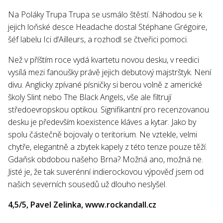
Na Poláky Trupa Trupa se usmálo štěstí. Náhodou se k
jejich loňské desce Headache dostal Stéphane Grégoire,
šéf labelu Ici d‘Ailleurs, a rozhodl se čtveřici pomoci.
Než v příštím roce vydá kvartetu novou desku, v reedici
vysílá mezi fanoušky právě jejich debutový majstrštyk. Není
divu. Anglicky zpívané písničky si berou volně z americké
školy Slint nebo The Black Angels, vše ale filtrují
středoevropskou optikou. Signifikantní pro recenzovanou
desku je především koexistence kláves a kytar. Jako by
spolu částečně bojovaly o teritorium. Ne vztekle, velmi
chytře, elegantně a zbytek kapely z této tenze pouze těží.
Gdaňsk obdobou našeho Brna? Možná ano, možná ne.
Jisté je, že tak suverénní indierockovou výpověď jsem od
našich severních sousedů už dlouho neslyšel.
4,5/5, Pavel Zelinka, www.rockandall.cz