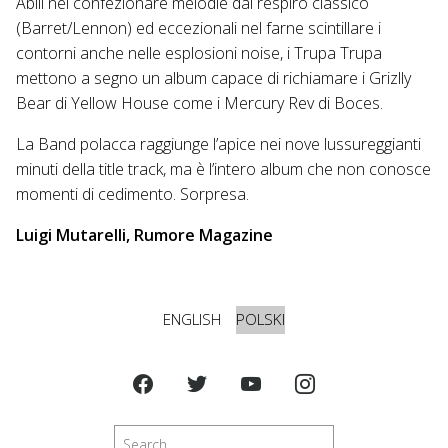
Abili nel confezionare melodie dal respiro classico
(Barret/Lennon) ed eccezionali nel farne scintillare i
contorni anche nelle esplosioni noise, i Trupa Trupa
mettono a segno un album capace di richiamare i Grizlly
Bear di Yellow House come i Mercury Rev di Boces.
La Band polacca raggiunge l’apice nei nove lussureggianti
minuti della title track, ma è l’intero album che non conosce
momenti di cedimento. Sorpresa.
Luigi Mutarelli, Rumore Magazine
ENGLISH
POLSKI
Szukaj