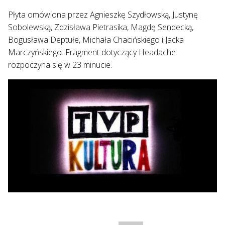
Płyta omówiona przez Agnieszkę Szydłowską, Justynę
Sobolewską, Zdzisława Pietrasika, Magdę Sendecką,
Bogusława Deptułe, Michała Chacińskiego i Jacka
Marczyńskiego. Fragment dotyczący Headache
rozpoczyna się w 23 minucie.