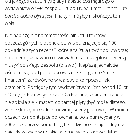
Od jakiegoś czasu myślę aby napisać coś mądrego o
wydawnictwie “++” zespołu Trupa Trupa. Emm … mhm …
to
bardzo dobra płyta jest
. I na tym mógłbym skończyć ten
wpis.
Nie napiszę nic na temat treści albumu i tekstów
poszczególnych piosenek, bo w sieci znajduje się 100
dokładniejszych recenzji, które analizują utwór po utworze;
nota bene już dawno nie widziałem tak dużej ilości recenzji
muzyki polskiego zespołu (brawo!). Napiszę jednak, że
ciśnie mi się pod palce porównanie z “Cigarete Smoke
Phantom”, zarówówno w warstwie kompozycji jak i
brzmienia. Pomiędzy tymi wydawnictwami jest ponad 10 lat
różnicy, jednak w tym czasie żadna inna, znana mi kapela
nie zbliżyła się klimatem do tamtej płyty (być może dlatego.
że nie śledzę dokładnie rodzimej sceny gitarowej). W moich
oczach to nobilitujące porownanie, bo album wydany w
2002 roku przez Something Like Elvis pozostaje jednym z
najciekawszych w polskiej alternatywie gitarowej. Mam