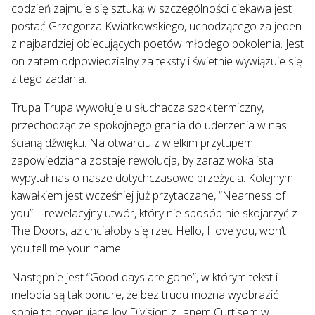
codzień zajmuje się sztuką; w szczególności ciekawa jest
postać Grzegorza Kwiatkowskiego, uchodzącego za jeden
z najbardziej obiecujących poetów młodego pokolenia. Jest
on zatem odpowiedzialny za teksty i świetnie wywiązuje się
z tego zadania.
Trupa Trupa wywołuje u słuchacza szok termiczny,
przechodząc ze spokojnego grania do uderzenia w nas
ścianą dźwięku. Na otwarciu z wielkim przytupem
zapowiedziana zostaje rewolucja, by zaraz wokalista
wypytał nas o nasze dotychczasowe przeżycia. Kolejnym
kawałkiem jest wcześniej już przytaczane, “Nearness of
you” – rewelacyjny utwór, który nie sposób nie skojarzyć z
The Doors, aż chciałoby się rzec Hello, I love you, won’t
you tell me your name.
Następnie jest “Good days are gone”, w którym tekst i
melodia są tak ponure, że bez trudu można wyobrazić
sobie to coverujące Joy Division z Ianem Curtisem w