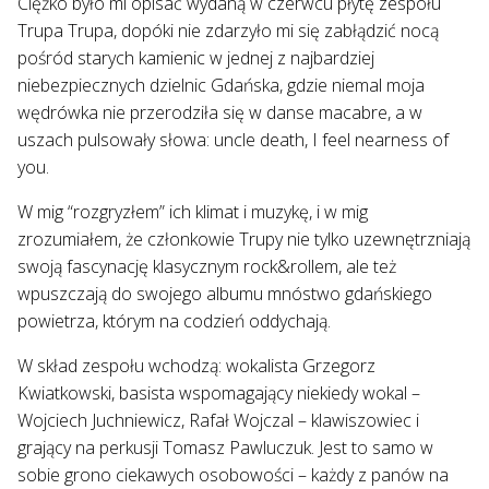
Ciężko było mi opisać wydaną w czerwcu płytę zespołu
Trupa Trupa, dopóki nie zdarzyło mi się zabłądzić nocą
pośród starych kamienic w jednej z najbardziej
niebezpiecznych dzielnic Gdańska, gdzie niemal moja
wędrówka nie przerodziła się w danse macabre, a w
uszach pulsowały słowa: uncle death, I feel nearness of
you.
W mig “rozgryzłem” ich klimat i muzykę, i w mig
zrozumiałem, że członkowie Trupy nie tylko uzewnętrzniają
swoją fascynację klasycznym rock&rollem, ale też
wpuszczają do swojego albumu mnóstwo gdańskiego
powietrza, którym na codzień oddychają.
W skład zespołu wchodzą: wokalista Grzegorz
Kwiatkowski, basista wspomagający niekiedy wokal –
Wojciech Juchniewicz, Rafał Wojczal – klawiszowiec i
grający na perkusji Tomasz Pawluczuk. Jest to samo w
sobie grono ciekawych osobowości – każdy z panów na