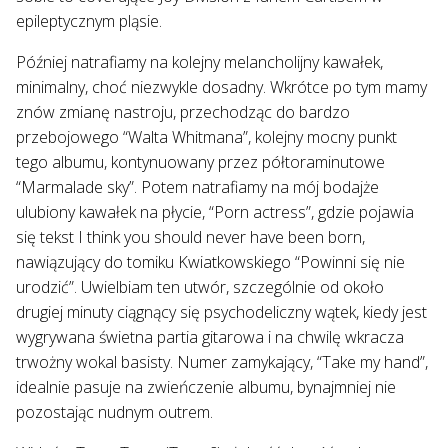
epileptycznym pląsie.
Później natrafiamy na kolejny melancholijny kawałek,
minimalny, choć niezwykle dosadny. Wkrótce po tym mamy
znów zmianę nastroju, przechodząc do bardzo
przebojowego “Walta Whitmana”, kolejny mocny punkt
tego albumu, kontynuowany przez półtoraminutowe
“Marmalade sky”. Potem natrafiamy na mój bodajże
ulubiony kawałek na płycie, “Porn actress”, gdzie pojawia
się tekst I think you should never have been born,
nawiązujący do tomiku Kwiatkowskiego “Powinni się nie
urodzić”. Uwielbiam ten utwór, szczególnie od około
drugiej minuty ciągnący się psychodeliczny wątek, kiedy jest
wygrywana świetna partia gitarowa i na chwilę wkracza
trwożny wokal basisty. Numer zamykający, “Take my hand”,
idealnie pasuje na zwieńczenie albumu, bynajmniej nie
pozostając nudnym outrem.