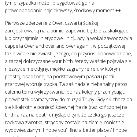
tym przypadku może i przygotować go na
prawdopodobnie najciekawszy, środkowy moment ++.
Pierwsze zderzenie z Over, czwartą ścieżką
zarejestrowaną na albumie, zapewne będzie zaskakujące
lub przynajmniej nietypowe. Inicjujący ją wokal zawodzący a
cappella Over and over and over again… w początkowej
fazie wcale nie zwiastuje tego, co przynosi dopowiedziane,
a raczej dokrzyczane your birth. Wtedy właśnie pojawia się
niezwykle melodyjny, miękko zagrany refren, w którym
prostej, osadzonej na podstawowym pasażu partii
gitarowej wtóruje trąbka. Ta zaś nadaje niebanalny patos
całemu temu wykrzykiwaniu, po raz kolejny przemycając
pierwiastek dramatyczny do muzyki Trupy. Gdy słuchacz da
się kilkakrotnie ponieść śpiewnej frazie (raz kończonej na
birth, a raz na death), myśląc o tym, że czeka go jeszcze
rockowa zwrotka, strącony zostaje na ziemię ironicznie
wypowiedzianym I hope you’ll find a better place / I hope