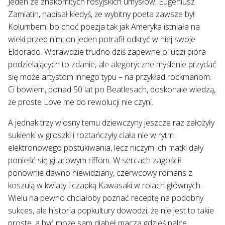
Jeden ze znakomitych rosyjskich umysłów, Eugeniusz
Zamiatin, napisał kiedyś, że wybitny poeta zawsze był
Kolumbem, bo choć poezja tak jak Ameryka istniała na
wieki przed nim, on jeden potrafił odkryć w niej swoje
Eldorado. Wprawdzie trudno dziś zapewne o ludzi pióra
podzielających to zdanie, ale alegoryczne myślenie przydać
się może artystom innego typu – na przykład rockmanom.
Ci bowiem, ponad 50 lat po Beatlesach, doskonale wiedzą,
że proste Love me do rewolucji nie czyni.
A jednak trzy wiosny temu dziewczyny jeszcze raz założyły
sukienki w groszki i roztańczyły ciała nie w rytm
elektronowego postukiwania, lecz niczym ich matki dały
ponieść się gitarowym riffom. W sercach zagościł
ponownie dawno niewidziany, czerwcowy romans z
koszulą w kwiaty i czapką Kawasaki w rolach głównych.
Wielu na pewno chciałoby poznać receptę na podobny
sukces, ale historia popkultury dowodzi, że nie jest to takie
proste, a być może sam diabeł macza gdzieś palce.