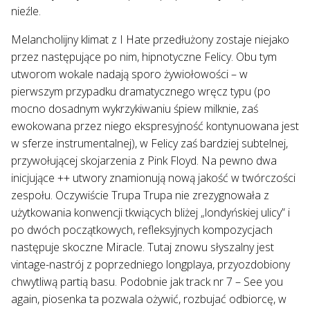
nieźle.
Melancholijny klimat z I Hate przedłużony zostaje niejako
przez następujące po nim, hipnotyczne Felicy. Obu tym
utworom wokale nadają sporo żywiołowości – w
pierwszym przypadku dramatycznego wręcz typu (po
mocno dosadnym wykrzykiwaniu śpiew milknie, zaś
ewokowana przez niego ekspresyjność kontynuowana jest
w sferze instrumentalnej), w Felicy zaś bardziej subtelnej,
przywołującej skojarzenia z Pink Floyd. Na pewno dwa
inicjujące ++ utwory znamionują nową jakość w twórczości
zespołu. Oczywiście Trupa Trupa nie zrezygnowała z
użytkowania konwencji tkwiących bliżej „londyńskiej ulicy” i
po dwóch początkowych, refleksyjnych kompozycjach
następuje skoczne Miracle. Tutaj znowu słyszalny jest
vintage-nastrój z poprzedniego longplaya, przyozdobiony
chwytliwą partią basu. Podobnie jak track nr 7 – See you
again, piosenka ta pozwala ożywić, rozbujać odbiorcę, w