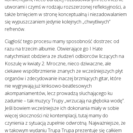
utworami i czymś w rodzaju rozszerzonej refleksyjności, a
także brnięciem w stronę konceptualną i niezadowalaniem
się wypuszczaniem jedynie kolejnych „chwytliwych”
refrenów.
Ciągłość tego procesu mamy sposobność dostrzec od
razu na trzecim albumie. Otwierające go I Hate
natychmiast obdziera ze złudzeń odbiorców liczących na
Koszulę w kwiaty 2. Mroczne, nieco dziwaczne, ale
ciekawe współbrzmienie znanych ze wcześniejszych płyt
organów i zdecydowanie inaczej brzmiących gitar, które
nie wygrywają już kinksowo-beatlesowych
akompaniamentów, lecz prowadzą słuchającego ku
zadumie – tak muzycy Trupy „wrzucają na głęboka wodę”.
Jeśli bowiem wcześniejsze ich dokonania miały w sobie
więcej skoczności niż kontemplacji, tutaj mamy do
czynienia z sytuacją zupełnie odwrotną. Najważniejsze, że
w takowym wydaniu Trupa Trupa prezentuje się całkiem