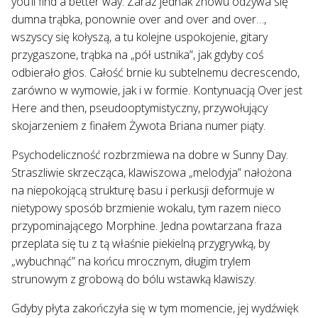
you’ll find a better way. Zaraz jednak znowu odzywa się
dumna trąbka, ponownie over and over and over…,
wszyscy się kołyszą, a tu kolejne uspokojenie, gitary
przygaszone, trąbka na „pół ustnika”, jak gdyby coś
odbierało głos. Całość brnie ku subtelnemu decrescendo,
zarówno w wymowie, jak i w formie. Kontynuacją Over jest
Here and then, pseudooptymistyczny, przywołujący
skojarzeniem z finałem Żywota Briana numer piąty.
Psychodeliczność rozbrzmiewa na dobre w Sunny Day.
Straszliwie skrzecząca, klawiszowa „melodyja” nałożona
na niepokojącą strukturę basu i perkusji deformuje w
nietypowy sposób brzmienie wokalu, tym razem nieco
przypominającego Morphine. Jedna powtarzana fraza
przeplata się tu z tą właśnie piekielną przygrywką, by
„wybuchnąć” na końcu mrocznym, długim trylem
strunowym z grobową do bólu wstawką klawiszy.
Gdyby płyta zakończyła się w tym momencie, jej wydźwięk