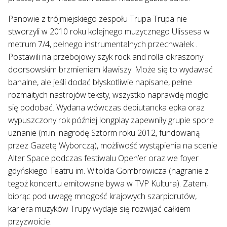
Panowie z trójmiejskiego zespołu Trupa Trupa nie
stworzyli w 2010 roku kolejnego muzycznego Ulissesa w
metrum 7/4, pełnego instrumentalnych przechwałek .
Postawili na przebojowy szyk rock and rolla okraszony
doorsowskim brzmieniem klawiszy. Może się to wydawać
banalne, ale jeśli dodać błyskotliwie napisane, pełne
rozmaitych nastrojów teksty, wszystko naprawdę mogło
się podobać. Wydana wówczas debiutancka epka oraz
wypuszczony rok później longplay zapewniły grupie spore
uznanie (m.in. nagrodę Sztorm roku 2012, fundowaną
przez Gazetę Wyborczą), możliwość wystąpienia na scenie
Alter Space podczas festiwalu Open’er oraz we foyer
gdyńskiego Teatru im. Witolda Gombrowicza (nagranie z
tegoż koncertu emitowane bywa w TVP Kultura). Zatem,
biorąc pod uwagę mnogość krajowych szarpidrutów,
kariera muzyków Trupy wydaje się rozwijać całkiem
przyzwoicie.