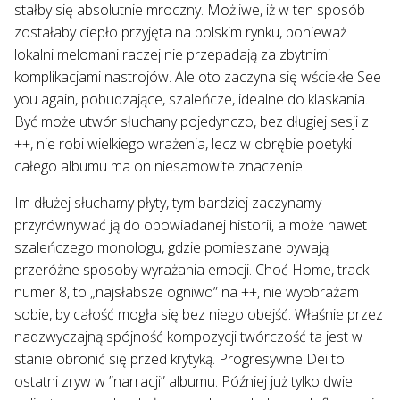
stałby się absolutnie mroczny. Możliwe, iż w ten sposób
zostałaby ciepło przyjęta na polskim rynku, ponieważ
lokalni melomani raczej nie przepadają za zbytnimi
komplikacjami nastrojów. Ale oto zaczyna się wściekłe See
you again, pobudzające, szaleńcze, idealne do klaskania.
Być może utwór słuchany pojedynczo, bez długiej sesji z
++, nie robi wielkiego wrażenia, lecz w obrębie poetyki
całego albumu ma on niesamowite znaczenie.
Im dłużej słuchamy płyty, tym bardziej zaczynamy
przyrównywać ją do opowiadanej historii, a może nawet
szaleńczego monologu, gdzie pomieszane bywają
przeróżne sposoby wyrażania emocji. Choć Home, track
numer 8, to „najsłabsze ogniwo” na ++, nie wyobrażam
sobie, by całość mogła się bez niego obejść. Właśnie przez
nadzwyczajną spójność kompozycji twórczość ta jest w
stanie obronić się przed krytyką. Progresywne Dei to
ostatni zryw w ”narracji” albumu. Później już tylko dwie