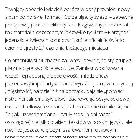
Trwający obecnie kwiecień oprócz wiosny przyniósł nowy
album pomorskiej formacji. Co za ulga, ty żyjesz! – zapewne
podśpiewują sobie niektórzy fani. Nagrywany przez ostatni
rok materiał z oszczędnym jak zwykle tytułem ++ przynosi
jedenaście świeżych kompozycji, które oficjalnie światło
dzienne ujrzały 27-ego dnia bieżącego miesiąca.
Co przenikliwsi słuchacze zauważyli pewnie, że styl grupy z
płyty na płytę swoiście ewoluuje. Zamiast w opisywaną
wcześniej radosną przebojowość i młodzieńczy
piosenkowy impet artyści coraz wyraźniej brną w muzyczną
„mięsistość”, bardziej niż na początku dają się „porwać”
instrumentalnemu żywiołowi, zachowując oczywiście swój
rock and rollowy rezonans. Już Lp znacznie różniło się od
Ep (jak już wspomniano – tytuły stosują oni raczej
oszczędne) nie tylko brakiem tekstów w polskim języku, ale
również jeszcze większym szafowaniem rockowymi
konwencjami, nieco bardziej rozbudowanymi technicznie