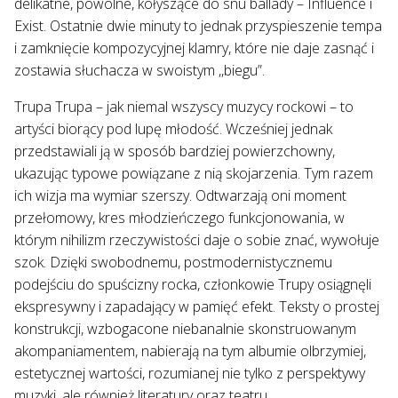
delikatne, powolne, kołyszące do snu ballady – Influence i
Exist. Ostatnie dwie minuty to jednak przyspieszenie tempa
i zamknięcie kompozycyjnej klamry, które nie daje zasnąć i
zostawia słuchacza w swoistym ,,biegu”.
Trupa Trupa – jak niemal wszyscy muzycy rockowi – to
artyści biorący pod lupę młodość. Wcześniej jednak
przedstawiali ją w sposób bardziej powierzchowny,
ukazując typowe powiązane z nią skojarzenia. Tym razem
ich wizja ma wymiar szerszy. Odtwarzają oni moment
przełomowy, kres młodzieńczego funkcjonowania, w
którym nihilizm rzeczywistości daje o sobie znać, wywołuje
szok. Dzięki swobodnemu, postmodernistycznemu
podejściu do spuścizny rocka, członkowie Trupy osiągnęli
ekspresywny i zapadający w pamięć efekt. Teksty o prostej
konstrukcji, wzbogacone niebanalnie skonstruowanym
akompaniamentem, nabierają na tym albumie olbrzymiej,
estetycznej wartości, rozumianej nie tylko z perspektywy
muzyki, ale również literatury oraz teatru.