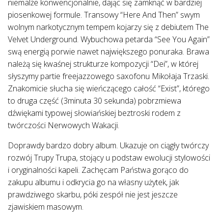
niemalże konwencjonalnie, dając się zamknąć w bardziej
piosenkowej formule. Transowy “Here And Then” swym
wolnym narkotycznym tempem kojarzy się z debiutem The
Velvet Underground. Wybuchowa petarda “See You Again”
swą energią porwie nawet największego ponuraka. Brawa
należą się kwaśnej strukturze kompozycji “Dei”, w której
słyszymy partie freejazzowego saxofonu Mikołaja Trzaski.
Znakomicie słucha się wieńczącego całość “Exist”, którego
to druga część (3minuta 30 sekunda) pobrzmiewa
dźwiękami typowej słowiańskiej beztroski rodem z
twórczości Nerwowych Wakacji.
Doprawdy bardzo dobry album. Ukazuje on ciągły twórczy
rozwój Trupy Trupa, stojący u podstaw ewolucji stylowości
i oryginalności kapeli. Zachęcam Państwa gorąco do
zakupu albumu i odkrycia go na własny użytek, jak
prawdziwego skarbu, póki zespół nie jest jeszcze
zjawiskiem masowym.