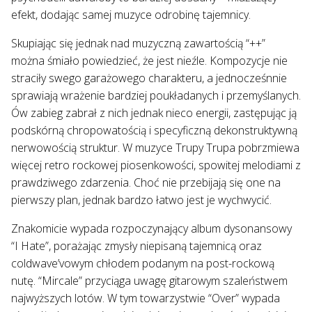
efekt, dodając samej muzyce odrobinę tajemnicy.
Skupiając się jednak nad muzyczną zawartością “++”
można śmiało powiedzieć, że jest nieźle. Kompozycje nie
straciły swego garażowego charakteru, a jednocześnnie
sprawiają wrażenie bardziej poukładanych i przemyślanych.
Ów zabieg zabrał z nich jednak nieco energii, zastępując ją
podskórną chropowatością i specyficzną dekonstruktywną
nerwowością struktur. W muzyce Trupy Trupa pobrzmiewa
więcej retro rockowej piosenkowości, spowitej melodiami z
prawdziwego zdarzenia. Choć nie przebijają się one na
pierwszy plan, jednak bardzo łatwo jest je wychwycić.
Znakomicie wypada rozpoczynający album dysonansowy
“I Hate”, porażając zmysły niepisaną tajemnicą oraz
coldwave’vowym chłodem podanym na post-rockową
nutę. “Mircale” przyciąga uwagę gitarowym szaleństwem
najwyższych lotów. W tym towarzystwie “Over” wypada