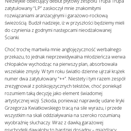
Niezwykle obiecujący debiut płytowy zespołu Trupa Trupa
zatytułowany “LP” zaskoczył mnie znakomitymi
rozwiązaniami aranżacyjnymi i garażowo-rockową
świeżością. Budził nadzieje, iż w przyszłości będziemy mieli
do czynienia z godnymi następcami nieodżałowanej
Ścianki.
Choć trochę martwiła mnie anglojęzyczność werbalnego
przekazu, to jednak nieprzewidywalna młodzieńcza werwa
chłopaków wychodząc na pierwszy plan, absorbowała
wszelakie zmysły. W tym roku światło dzienne ujrzał krążek
numer dwa zatytułowany “++”. Niestety i tym razem zespół
zrezygnował z polskojęzycznych tekstów, choć poniekąd
rozumiem taką decyzję jako element świadomej
artystycznej wizji. Szkoda, ponieważ naprawdę udane liryki
Grzegorza Kwiatkowskiego tracą na sile wyrazu, i przede
wszystkim na skali oddziaływania na szeroko rozumianą
wyobraźnię słuchaczy. Wraz z dawką garażowej
psychodelii dawałoby to bardziej dosadny – miażdżący