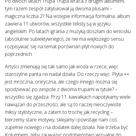
Po dwóch latach Trupa Trupa wraca z drugim albumem,
tym razem zespół zatytułował ją dwoma plusami –
magiczna liczba 2? Na wstępie informacja formalna: album
zawiera 11 utworów, wszystkie teksty są w języku
angielskim. Po latach igrania z muzyką doszłam do wniosku
(absolutnie subiektywnego), że nie ma większego sensu
rozpisywać się na temat porównań płyt nowych do
poprzednich.
Artyści zmieniają się tak samo jak woda w rzece, więc
starożytne panta rei nadal działa. Do rzeczy więc. Płyta ++
jest mroczna, oniryczna, ale czego innego można się
spodziewać po zespole z dwoma trupami w tytule? –
wszystko się zgadza. Przy 11. kawałkach napotykamy wiele
nawiązań do przeszłości, ale są to raczej nieoczywiste
miksy stylistyczne, a zatem to trochę jak recycling –
bierzemy stare motywy, sklejamy i powstaje nam coś
zupełnie nowego i na dodatek dalej działa. Nie trzeba być
Kolumbem, żeby zauważyć podobieństwo wizualne do