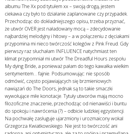
albumu The Xx pod tytułem xx – swoją drogą, jestem
ciekawa czy było to działanie zaplanowane czy przypadek.
Przechodząc do dokładniejszego opisu, trzeba przyznać,
że utwór OVER jest naładowany mocą – zdecydowanie
najbardziej melodyjny i hitowy – a w połączeniu z dęciakami
przypomina mi nieco twórczość kolegów z Pink Freud. Gdy
pierwszy raz słuchałam INFLUENCE natychmiast ten
klimat przypomniał mi utwór The Dreadful Hours zespołu
My dying Bride, a ponieważ pałam do tego kawałka wielkim
sentymentem… fajnie. Podsumowując: nie sposób
odmówić, często pojawiających się brzmieniowych
nawiązań do The Doors, jednak są to takie smaczki
wywołujące miłe konotacje. Tytuły utworów mają mocno
filozoficzne znaczenie, przechodząc od nienawiści i buntu
do spokoju i nawrócenia (?) – odbicie ludzkiej egzystencji.
Na pochwałę zasługuje ujarzmiony i urozmaicony wokal
Grzegorza Kwiatkowskiego. Nie jest to twórczość ani
radosna, ani optymistyczna, ale za to spójna i przemyślana.