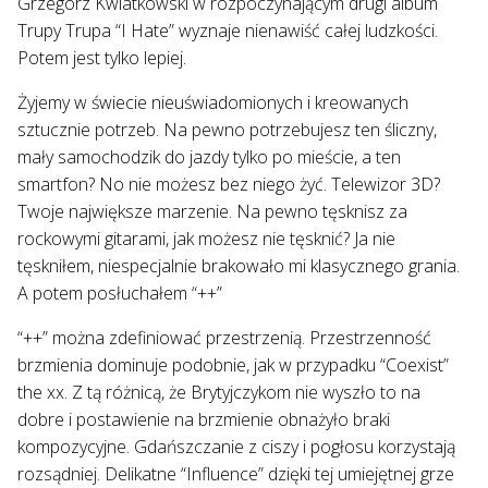
Grzegorz Kwiatkowski w rozpoczynającym drugi album
Trupy Trupa “I Hate” wyznaje nienawiść całej ludzkości.
Potem jest tylko lepiej.
Żyjemy w świecie nieuświadomionych i kreowanych
sztucznie potrzeb. Na pewno potrzebujesz ten śliczny,
mały samochodzik do jazdy tylko po mieście, a ten
smartfon? No nie możesz bez niego żyć. Telewizor 3D?
Twoje największe marzenie. Na pewno tęsknisz za
rockowymi gitarami, jak możesz nie tęsknić? Ja nie
tęskniłem, niespecjalnie brakowało mi klasycznego grania.
A potem posłuchałem “++”
“++” można zdefiniować przestrzenią. Przestrzenność
brzmienia dominuje podobnie, jak w przypadku “Coexist”
the xx. Z tą różnicą, że Brytyjczykom nie wyszło to na
dobre i postawienie na brzmienie obnażyło braki
kompozycyjne. Gdańszczanie z ciszy i pogłosu korzystają
rozsądniej. Delikatne “Influence” dzięki tej umiejętnej grze