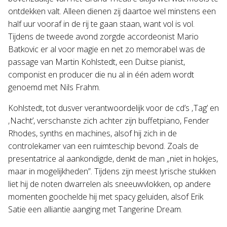
ontdekken valt. Alleen dienen zij daartoe wel minstens een
half uur vooraf in de rij te gaan staan, want vol is vol.
Tijdens de tweede avond zorgde accordeonist Mario
Batkovic er al voor magie en net zo memorabel was de
passage van Martin Kohlstedt, een Duitse pianist,
componist en producer die nu al in één adem wordt
genoemd met Nils Frahm.
Kohlstedt, tot dusver verantwoordelijk voor de cd’s ‚Tag’ en
‚Nacht’, verschanste zich achter zijn buffetpiano, Fender
Rhodes, synths en machines, alsof hij zich in de
controlekamer van een ruimteschip bevond. Zoals de
presentatrice al aankondigde, denkt de man „niet in hokjes,
maar in mogelijkheden”. Tijdens zijn meest lyrische stukken
liet hij de noten dwarrelen als sneeuwvlokken, op andere
momenten goochelde hij met spacy geluiden, alsof Erik
Satie een alliantie aanging met Tangerine Dream.