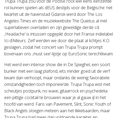
Trupa Trupa zou voor de Poolse rock wel eens eenzelfde
rol kunnen spelen als dEUS destijds voor de Belgische: het
kwartet uit de havenstad Gdansk werd door The Los
Angeles Times en de muziekwebsite The Quietus al met
superlatieven overladen en zijn geweldige derde cd
‚Headache’ is intussen opgepikt door het Franse indielabel
Ici d’Ailleurs. Zelf werden we door die plaat al lichtjes K.O.
geslagen, zodat het concert van Trupa Trupa prompt
bovenaan ons ‚must see’-lijstje op EuroSonic terechtkwam.
Het werd een intense show die in De Spieghel, een soort
bunker met een laag plafond, iets minder goed uit de verf
kwam dan verhoopt, maar ondanks de weinig favorabele
omstandigheden toch imponeerde. Trupa Trupa wist met
scheutjes postpunk, no wave, gitaarrock en psychedelia
een pittige cocktail te brouwen waar je al gauw ijl in het
hoofd van werd. Fans van Pavement, Slint, Sonic Youth of
Black Angels sloegen meteen aan het likkebaarden, maar
Trupa Trupa had meer dan voldoende karakter en