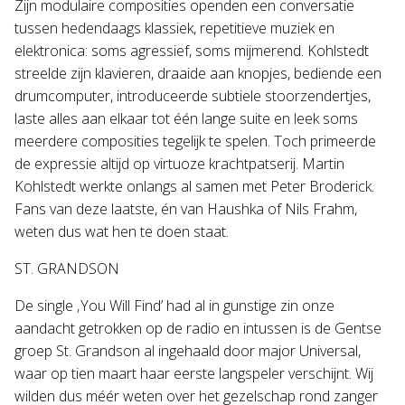
Zijn modulaire composities openden een conversatie
tussen hedendaags klassiek, repetitieve muziek en
elektronica: soms agressief, soms mijmerend. Kohlstedt
streelde zijn klavieren, draaide aan knopjes, bediende een
drumcomputer, introduceerde subtiele stoorzendertjes,
laste alles aan elkaar tot één lange suite en leek soms
meerdere composities tegelijk te spelen. Toch primeerde
de expressie altijd op virtuoze krachtpatserij. Martin
Kohlstedt werkte onlangs al samen met Peter Broderick.
Fans van deze laatste, én van Haushka of Nils Frahm,
weten dus wat hen te doen staat.
ST. GRANDSON
De single ‚You Will Find’ had al in gunstige zin onze
aandacht getrokken op de radio en intussen is de Gentse
groep St. Grandson al ingehaald door major Universal,
waar op tien maart haar eerste langspeler verschijnt. Wij
wilden dus méér weten over het gezelschap rond zanger