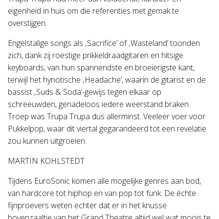
eigenheid in huis om die referenties met gemak te
overstijgen.
Engelstalige songs als ‚Sacrifice’ of ‚Wasteland’ toonden
zich, dank zij roestige prikkeldraadgitaren en hitsige
keyboards, van hun spannendste en broeierigste kant,
terwijl het hynotische ‚Headache’, waarin de gitarist en de
bassist ‚Suds & Soda’-gewijs tegen elkaar op
schreeuwden, genadeloos iedere weerstand braken.
Troep was Trupa Trupa dus allerminst. Veeleer voer voor
Pukkelpop, waar dit viertal gegarandeerd tot een revelatie
zou kunnen uitgroeien.
MARTIN KOHLSTEDT
Tijdens EuroSonic komen alle mogelijke genres aan bod,
van hardcore tot hiphop en van pop tot funk. De échte
fijnproevers weten echter dat er in het knusse
bovenzaaltje van het Grand Theatre altijd wel wat moois te