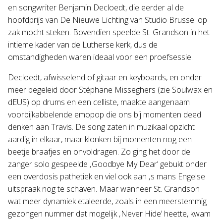
en songwriter Benjamin Decloedt, die eerder al de
hoofdprijs van De Nieuwe Lichting van Studio Brussel op
zak mocht steken. Bovendien speelde St. Grandson in het
intieme kader van de Lutherse kerk, dus de
omstandigheden waren ideaal voor een proefsessie.
Decloedt, afwisselend of gitaar en keyboards, en onder
meer begeleid door Stéphane Misseghers (zie Soulwax en
dEUS) op drums en een celliste, maakte aangenaam
voorbijkabbelende emopop die ons bij momenten deed
denken aan Travis. De song zaten in muzikaal opzicht
aardig in elkaar, maar klonken bij momenten nog een
beetje braafjes en onvoldragen. Zo ging het door de
zanger solo gespeelde ‚Goodbye My Dear’ gebukt onder
een overdosis pathetiek en viel ook aan ‚s mans Engelse
uitspraak nog te schaven. Maar wanneer St. Grandson
wat meer dynamiek etaleerde, zoals in een meerstemmig
gezongen nummer dat mogelijk ‚Never Hide’ heette, kwam