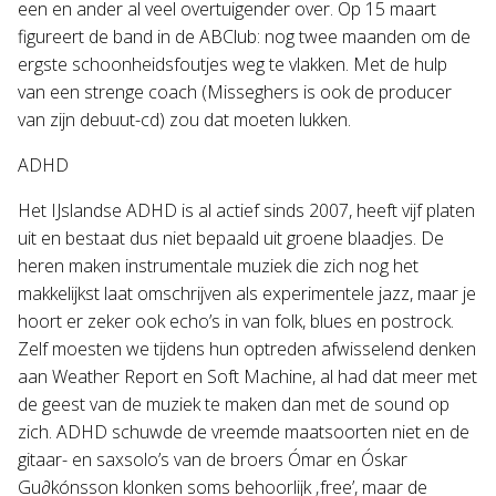
een en ander al veel overtuigender over. Op 15 maart
figureert de band in de ABClub: nog twee maanden om de
ergste schoonheidsfoutjes weg te vlakken. Met de hulp
van een strenge coach (Misseghers is ook de producer
van zijn debuut-cd) zou dat moeten lukken.
ADHD
Het IJslandse ADHD is al actief sinds 2007, heeft vijf platen
uit en bestaat dus niet bepaald uit groene blaadjes. De
heren maken instrumentale muziek die zich nog het
makkelijkst laat omschrijven als experimentele jazz, maar je
hoort er zeker ook echo’s in van folk, blues en postrock.
Zelf moesten we tijdens hun optreden afwisselend denken
aan Weather Report en Soft Machine, al had dat meer met
de geest van de muziek te maken dan met de sound op
zich. ADHD schuwde de vreemde maatsoorten niet en de
gitaar- en saxsolo’s van de broers Ómar en Óskar
Gu∂kónsson klonken soms behoorlijk ‚free’, maar de