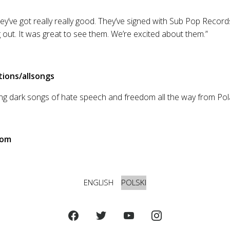
ey’ve got really really good. They’ve signed with Sub Pop Record
out. It was great to see them. We’re excited about them.”
ions/allsongs
ing dark songs of hate speech and freedom all the way from Pola
com
ENGLISH
POLSKI