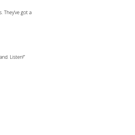
s. They’ve got a
nd. Listen!”