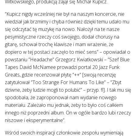
Witkowskiego, produkcją zajął się Michał Kupicz.
”Kupicz nigdy wcześniej nie był na naszym koncercie, nie
wiedział jak brzmimy i chyba również dzięki temu udało mu
się odczytać tę muzykę na nowo. Nałożył na te nasze
pesymistyczne rzeczy coś swojego, dodał chorusy na
gitarę, schował trochę klawisze i mam wrażenie, że
dopiero w tej postaci zaczęło to mieć sens” – opowiadał o
powstaniu ”Headache” Grzegorz Kwiatkowski – ”Szef Blue
Tapes David McNamee prowadzi portal 20 Jazz Funk
Greats, gdzie recenzował płytę ”++” [swoją recenzję
zatytułował ”Too Strange For Humans To Like” – ”Zbyt
dziwne, żeby ludzie mogli to polubić” – przyp. fl]. I tak mu się
spodobała, że zaproponował nam wydanie nowego
materiału. Zależało mu jednak, żeby to było coś całkiem
innego niż poprzedni album. On w ogóle bardzo lubi rzeczy
niszowe i eksperymentalne”.
Wśród swoich inspiracji członkowie zespołu wymieniają