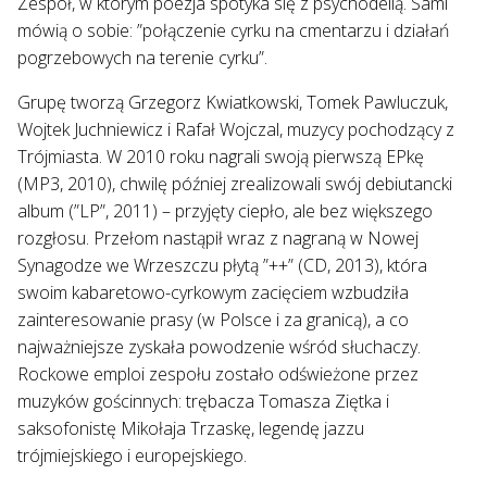
Zespół, w którym poezja spotyka się z psychodelią. Sami
mówią o sobie: ”połączenie cyrku na cmentarzu i działań
pogrzebowych na terenie cyrku”.
Grupę tworzą Grzegorz Kwiatkowski, Tomek Pawluczuk,
Wojtek Juchniewicz i Rafał Wojczal, muzycy pochodzący z
Trójmiasta. W 2010 roku nagrali swoją pierwszą EPkę
(MP3, 2010), chwilę później zrealizowali swój debiutancki
album (”LP”, 2011) – przyjęty ciepło, ale bez większego
rozgłosu. Przełom nastąpił wraz z nagraną w Nowej
Synagodze we Wrzeszczu płytą ”++” (CD, 2013), która
swoim kabaretowo-cyrkowym zacięciem wzbudziła
zainteresowanie prasy (w Polsce i za granicą), a co
najważniejsze zyskała powodzenie wśród słuchaczy.
Rockowe emploi zespołu zostało odświeżone przez
muzyków gościnnych: trębacza Tomasza Ziętka i
saksofonistę Mikołaja Trzaskę, legendę jazzu
trójmiejskiego i europejskiego.