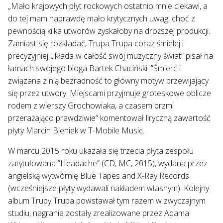
„Mało krajowych płyt rockowych ostatnio mnie ciekawi, a
do tej mam naprawdę mało krytycznych uwag, choć z
pewnością kilka utworów zyskałoby na droższej produkcji.
Zamiast się rozkładać, Trupa Trupa coraz śmielej i
precyzyjniej układa w całość swój muzyczny świat” pisał na
łamach swojego bloga Bartek Chaciński. ”Śmierć i
związana z nią bezradność to główny motyw przewijający
się przez utwory. Miejscami przyjmuje groteskowe oblicze
rodem z wierszy Grochowiaka, a czasem brzmi
przerażająco prawdziwie” komentował liryczną zawartość
płyty Marcin Bieniek w T-Mobile Music.
W marcu 2015 roku ukazała się trzecia płyta zespołu
zatytułowana ”Headache” (CD, MC, 2015), wydana przez
angielską wytwórnię Blue Tapes and X-Ray Records
(wcześniejsze płyty wydawali nakładem własnym). Kolejny
album Trupy Trupa powstawał tym razem w zwyczajnym
studiu, nagrania zostały zrealizowane przez Adama