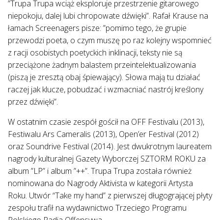
”Trupa Trupa wciąż eksploruje przestrzenie gitarowego
niepokoju, dalej lubi chropowate dźwięki”. Rafał Krause na
łamach Screenagers pisze: ”pomimo tego, że grupie
przewodzi poeta, o czym muszę po raz kolejny wspomnieć
z racji osobistych poetyckich inklinacji, teksty nie są
przeciążone żadnym balastem przeintelektualizowania
(piszą je zresztą obaj śpiewający). Słowa mają tu działać
raczej jak klucze, pobudzać i wzmacniać nastrój kreślony
przez dźwięki”.
W ostatnim czasie zespół gościł na OFF Festivalu (2013),
Festiwalu Ars Cameralis (2013), Open’er Festival (2012)
oraz Soundrive Festival (2014). Jest dwukrotnym laureatem
nagrody kulturalnej Gazety Wyborczej SZTORM ROKU za
album ”LP” i album ”++”. Trupa Trupa została również
nominowana do Nagrody Aktivista w kategorii Artysta
Roku. Utwór “Take my hand” z pierwszej długogrającej płyty
zespołu trafił na wydawnictwo Trzeciego Programu
Polskiego Radia Offensywa.