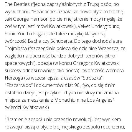
The Beatles (”Jedna zaprzyjaźnionych z Trupą osób, po
wysłuchaniu ”Headache” uznała, że nowa płyta to trochę
taki George Harrison po ciemnej stronie mocy i myślę, że
coś w tym jest” mówi Kwiatkowski), Velvet Underground,
Sonic Youth i Fugazi, ale także muzykę klasyczną:
twórczość Bacha czy Schuberta. Do tego dochodzi aura
Trójmiasta (”szczególnie poleca się dzielnicę Wrzeszcz, ze
względu na obecność bardzo dobrych terenów pitno-
spacerowych”), poezja (w końcu Grzegorz Kwiatkowski
sukcesy odnosi również jako poeta) i twórczość Wernera
Herzoga (ta wcześniejsza, z czasów ”Stroszka”,
”Fitzcarraldo” i dokumentów z lat 90., ”yo, co się z nim
ostatnio dzieje jest przykre i chyba nie służy mu zmiana
miejsca zamieszkania z Monachium na Los Angeles”
twierdzi Kwiatkowski).
”Brzmienie zespołu nie przeszło rewolucji, jest wynikiem
rozwoju” piszą o płycie trójmiejskiego zespołu recenzenci,