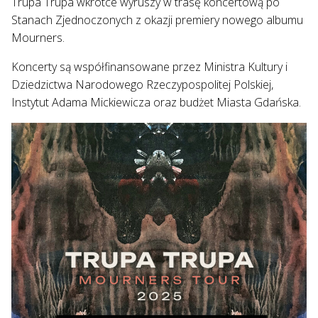
Trupa Trupa wkrótce wyruszy w trasę koncertową po
Stanach Zjednoczonych z okazji premiery nowego albumu
Mourners.
Koncerty są współfinansowane przez Ministra Kultury i
Dziedzictwa Narodowego Rzeczypospolitej Polskiej,
Instytut Adama Mickiewicza oraz budżet Miasta Gdańska.