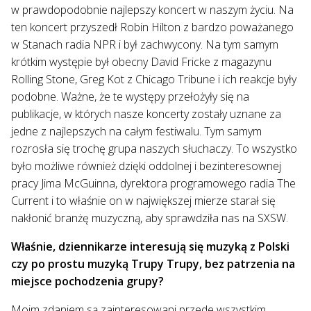
w prawdopodobnie najlepszy koncert w naszym życiu. Na
ten koncert przyszedł Robin Hilton z bardzo poważanego
w Stanach radia NPR i był zachwycony. Na tym samym
krótkim występie był obecny David Fricke z magazynu
Rolling Stone, Greg Kot z Chicago Tribune i ich reakcje były
podobne. Ważne, że te występy przełożyły się na
publikacje, w których nasze koncerty zostały uznane za
jedne z najlepszych na całym festiwalu. Tym samym
rozrosła się trochę grupa naszych słuchaczy. To wszystko
było możliwe również dzięki oddolnej i bezinteresownej
pracy Jima McGuinna, dyrektora programowego radia The
Current i to właśnie on w największej mierze starał się
nakłonić branżę muzyczną, aby sprawdziła nas na SXSW.
Właśnie, dziennikarze interesują się muzyką z Polski
czy po prostu muzyką Trupy Trupy, bez patrzenia na
miejsce pochodzenia grupy?
Moim zdaniem są zainteresowani przede wszystkim