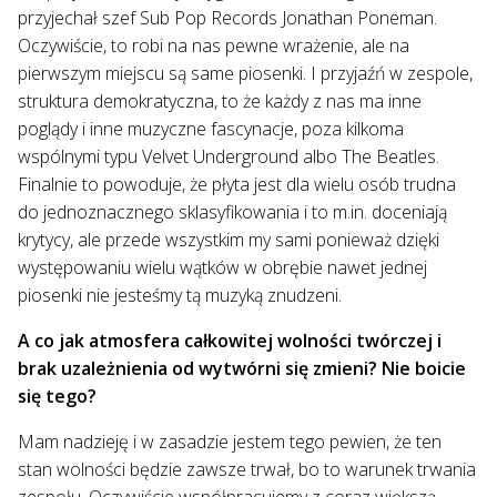
przyjechał szef Sub Pop Records Jonathan Poneman.
Oczywiście, to robi na nas pewne wrażenie, ale na
pierwszym miejscu są same piosenki. I przyjaźń w zespole,
struktura demokratyczna, to że każdy z nas ma inne
poglądy i inne muzyczne fascynacje, poza kilkoma
wspólnymi typu Velvet Underground albo The Beatles.
Finalnie to powoduje, że płyta jest dla wielu osób trudna
do jednoznacznego sklasyfikowania i to m.in. doceniają
krytycy, ale przede wszystkim my sami ponieważ dzięki
występowaniu wielu wątków w obrębie nawet jednej
piosenki nie jesteśmy tą muzyką znudzeni.
A co jak atmosfera całkowitej wolności twórczej i
brak uzależnienia od wytwórni się zmieni? Nie boicie
się tego?
Mam nadzieję i w zasadzie jestem tego pewien, że ten
stan wolności będzie zawsze trwał, bo to warunek trwania
zespołu. Oczywiście współpracujemy z coraz większą