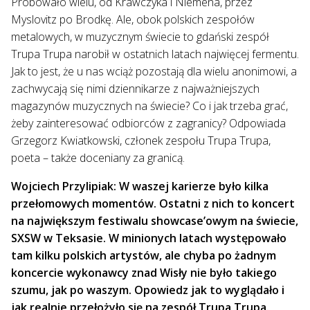
Próbowało wielu, od Krawczyka i Niemena, przez
Myslovitz po Brodkę. Ale, obok polskich zespołów
metalowych, w muzycznym świecie to gdański zespół
Trupa Trupa narobił w ostatnich latach najwięcej fermentu.
Jak to jest, że u nas wciąż pozostają dla wielu anonimowi, a
zachwycają się nimi dziennikarze z najważniejszych
magazynów muzycznych na świecie? Co i jak trzeba grać,
żeby zainteresować odbiorców z zagranicy? Odpowiada
Grzegorz Kwiatkowski, członek zespołu Trupa Trupa,
poeta – także doceniany za granicą.
Wojciech Przylipiak: W waszej karierze było kilka
przełomowych momentów. Ostatni z nich to koncert
na największym festiwalu showcase’owym na świecie,
SXSW w Teksasie. W minionych latach występowało
tam kilku polskich artystów, ale chyba po żadnym
koncercie wykonawcy znad Wisły nie było takiego
szumu, jak po waszym. Opowiedz jak to wyglądało i
jak realnie przełożyło się na zespół Trupa Trupa.