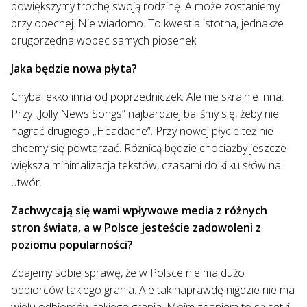
powiększymy trochę swoją rodzinę. A może zostaniemy
przy obecnej. Nie wiadomo. To kwestia istotna, jednakże
drugorzędna wobec samych piosenek.
Jaka będzie nowa płyta?
Chyba lekko inna od poprzedniczek. Ale nie skrajnie inna.
Przy „Jolly News Songs” najbardziej baliśmy się, żeby nie
nagrać drugiego „Headache”. Przy nowej płycie też nie
chcemy się powtarzać. Różnicą będzie chociażby jeszcze
większa minimalizacja tekstów, czasami do kilku słów na
utwór.
Zachwycają się wami wpływowe media z różnych
stron świata, a w Polsce jesteście zadowoleni z
poziomu popularności?
Zdajemy sobie sprawę, że w Polsce nie ma dużo
odbiorców takiego grania. Ale tak naprawdę nigdzie nie ma
wielu odbiorców takiego grania. Moim zdaniem to są setki