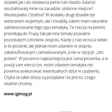
dziadek jak i do niedawna pełne ruin miasto Gdańsk
ukształtowały mnie na zasadzie: ulubione miejsce?
Westerplatte i Stutthof. W dodatku drugi dziadek był
weteranem wojennym, ale i inwalidą, zatem mam naturalne
zainteresowanie tego typu tematyką. Te rzeczy na pewno
przenikają do Trupy, tak jak inne tematy prywatne
pozostałych członków zespołu. Każdy z nas wrzuca siebie
w te piosenki, ale jednak moim zdaniem w stopniu
zakamuflowanym i zamaskowanym, a nie w opcji pt. „oto
jestem”. W piosence najważniejsza jest sama piosenka, a w
poezji sam wiersz tzn. moim zdaniem tematyka nie
powinna asekurować ewentualnych dziur w uzębieniu.
Chyba że takie dziury są pożądane i to jest to, czego
właśnie chcemy.
www.igimag.pl