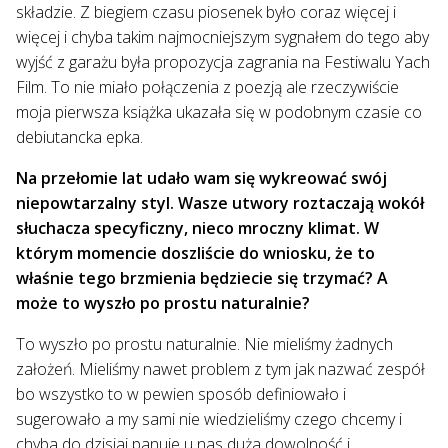
składzie. Z biegiem czasu piosenek było coraz więcej i
więcej i chyba takim najmocniejszym sygnałem do tego aby
wyjść z garażu była propozycja zagrania na Festiwalu Yach
Film. To nie miało połączenia z poezją ale rzeczywiście
moja pierwsza książka ukazała się w podobnym czasie co
debiutancka epka.
Na przełomie lat udało wam się wykreować swój
niepowtarzalny styl. Wasze utwory roztaczają wokół
słuchacza specyficzny, nieco mroczny klimat. W
którym momencie doszliście do wniosku, że to
właśnie tego brzmienia będziecie się trzymać? A
może to wyszło po prostu naturalnie?
To wyszło po prostu naturalnie. Nie mieliśmy żadnych
założeń. Mieliśmy nawet problem z tym jak nazwać zespół
bo wszystko to w pewien sposób definiowało i
sugerowało a my sami nie wiedzieliśmy czego chcemy i
chyba do dzisiaj panuje u nas duża dowolność i