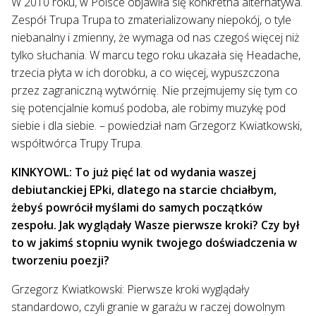
W 2010 roku, w Polsce objawiła się konkretna alternatywa.
Zespół Trupa Trupa to zmaterializowany niepokój, o tyle
niebanalny i zmienny, że wymaga od nas czegoś więcej niż
tylko słuchania. W marcu tego roku ukazała się Headache,
trzecia płyta w ich dorobku, a co więcej, wypuszczona
przez zagraniczną wytwórnię. Nie przejmujemy się tym co
się potencjalnie komuś podoba, ale robimy muzykę pod
siebie i dla siebie. – powiedział nam Grzegorz Kwiatkowski,
współtwórca Trupy Trupa.
KINKYOWL: To już pięć lat od wydania waszej
debiutanckiej EPki, dlatego na starcie chciałbym,
żebyś powrócił myślami do samych początków
zespołu. Jak wyglądały Wasze pierwsze kroki? Czy był
to w jakimś stopniu wynik twojego doświadczenia w
tworzeniu poezji?
Grzegorz Kwiatkowski: Pierwsze kroki wyglądały
standardowo, czyli granie w garażu w raczej dowolnym