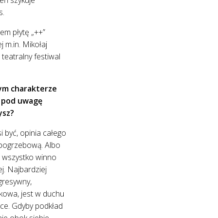
s.
em płytę „++”
 m.in. Mikołaj
teatralny festiwal
nym charakterze
ę pod uwagę
ysz?
i być, opinia całego
 pogrzebową. Albo
o wszystko winno
. Najbardziej
agresywny,
rkowa, jest w duchu
ące. Gdyby podkład
ie obok siebie