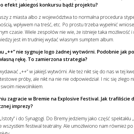
o efekt jakiegoś konkursu bądź projektu?
szy z miasta albo z województwa to normalna procedura stypen
żnością, wpływem na treść, etc. Po prostu trzeba wypełnić wniose
ym czasie. Wiele zespołów nie wie, że istnieje taka możliwość 
iedzy jest im trudniej wydać własnym sumptem album.
u „++” nie sygnuje logo żadnej wytwórni. Podobnie jak po
własną rękę. To zamierzona strategia?
dawać „++” w jakiejś wytwórni. Ale też nikt się do nas w tej kwe
 testowe próby, ale nikt na nie nie odpowiedział. I nic się złego 
 swoim niewolnikiem.
iu zagracie w Bremie na Explosive Festival. Jak trafiliście
cznej imprezy?
„Istoty” i do Synagogi. Do Bremy jedziemy jako część spektaklu „
e wszystkim festiwal teatralny. Ale umożliwiono nam również po
łyty.