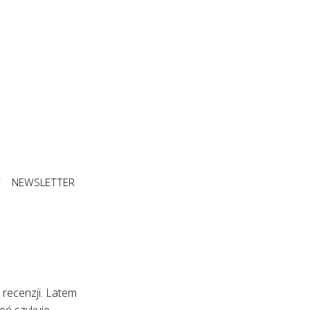
T
NEWSLETTER
 recenzji. Latem
eń szykuje