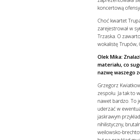
koncertową ofensyw
Choć kwartet Trupa
zarejestrował w syn
Trzaska. O zawartoś
wokalistę Trupów, 
Olek Mika: Znala
materiału, co sug
nazwę waszego zes
Grzegorz Kwiatkowsk
zespołu. Ja tak to
nawet bardzo. To j
uderzać w ewentual
jaskrawym przykład
nihilistyczny, brut
weilowsko-brechtow
był na przykład mu