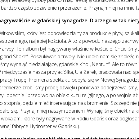
zi bardzo często zdziwienie i przerażenie. Przynajmniej na mnie ta
 nagrywaliście w gdańskiej synagodze. Dlaczego w tak ni
kowskim, który jest odpowiedzialny za produkcję płyty, szukal
strzennego, najlepiej kościoła. A to z powodu naszego zachwy
arvey. Ten album był nagrywany właśnie w kościele. Chcieliśmy z
ngland Shake”. Poszukiwania trwały. Nie udało nam się znaleźć n
śmy wynająć niedziałające, gdańskie kino „Neptun”. Ale to równi
iędzyczasie nasza przyjaciółka, Ula Zerek, pracowała nad spek
łpracy Trupę. Premiera spektaklu odbyła się w Nowej Synagod
premierze zrobiliśmy próbę dźwięku ponieważ podejrzewaliśmy, 
i obecnie i przed wojną obiekt kultu religijnego, a po wojnie aż 
stopnia, będzie mieć interesujące nas brzmienie. Szczególnie j
ało się. Przynajmniej naszym zdaniem. Wynajęliśmy obiekt na kil
 wokalami, które były nagrywane w Radiu Gdańsk oraz pogłosami
nej fabryce Hydroster w Gdańsku).
 gitarowy hałas ozdobić dźwiękami takich instrumentów ja