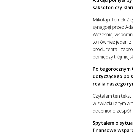
saksofon czy klar
Mikołaj i Tomek Zi
synagogi przez Ada
Wcześniej wspomni
to również jeden 
producenta i zapros
pomiędzy trójmiejs
Po tegorocznym O
dotyczącego pols
realia naszego ry
Czytałem ten tekst 
w związku z tym art
doceniono zespół K
Spytałem o sytua
finansowe wsparc