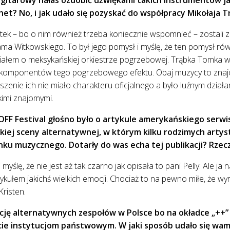
net? No, i jak udało się pozyskać do współpracy Mikołaja T
ętek – bo o nim również trzeba koniecznie wspomnieć – zostali 
ma Witkowskiego. To był jego pomysł i myślę, że ten pomysł równ
ałem o meksykańskiej orkiestrze pogrzebowej. Trąbka Tomka w
z komponentów tego pogrzebowego efektu. Obaj muzycy to zna
zenie ich nie miało charakteru oficjalnego a było luźnym działa
kimi znajomymi.
FF Festival głośno było o artykule amerykańskiego serwi
kiej sceny alternatywnej, w którym kilku rodzimych arty
nku muzycznego. Dotarły do was echa tej publikacji? Rzecz
i myślę, że nie jest aż tak czarno jak opisała to pani Pelly. Ale 
ykułem jakichś wielkich emocji. Chociaż to na pewno miłe, że wy
risten.
cję alternatywnych zespołów w Polsce bo na okładce „++” 
ie instytucjom państwowym. W jaki sposób udało się wam