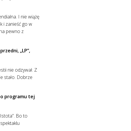
dialna. I nie wiążę
k i zanieść go w
i na pewno z
przedni, „LP”,
stii nie odzywał. Z
nie stało. Dobrze
 do programu tej
Istota”. Bo to
 spektaklu