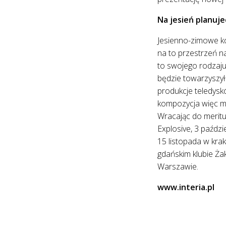
Na jesień planuj
Jesienno-zimowe ko
na to przestrzeń na
to swojego rodzaju
będzie towarzyszył
produkcje teledysk
kompozycja więc mo
Wracając do meritu
Explosive, 3 paździ
15 listopada w krak
gdańskim klubie Ża
Warszawie.
www.interia.pl