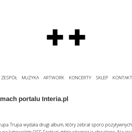
ZESPÓŁ
MUZYKA
ARTWORK
KONCERTY
SKLEP
KONTAK
mach portalu Interia.pl
upa Trupa wydała drugi album, który zebrał sporo pozytywnych
 na katowickim OFF Festival, gdzie również ją chwalono. Na jesi