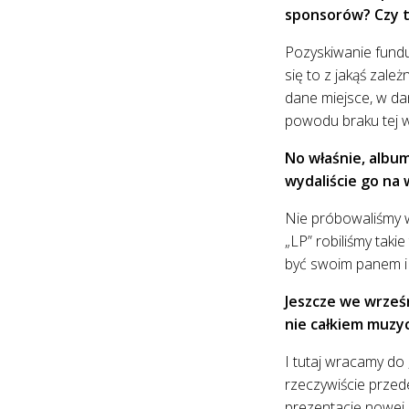
sponsorów? Czy t
Pozyskiwanie fundu
się to z jakąś zale
dane miejsce, w dan
powodu braku tej w
No właśnie, album
wydaliście go na 
Nie próbowaliśmy wy
„LP” robiliśmy takie
być swoim panem i
Jeszcze we wrześn
nie całkiem muzy
I tutaj wracamy do 
rzeczywiście przed
prezentację nowej p