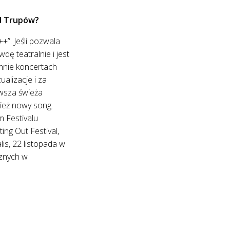
ad Trupów?
+”. Jeśli pozwala
dę teatralnie i jest
mnie koncertach
alizacje i za
rwsza świeża
ież nowy song.
m Festivalu
ing Out Festival,
lis, 22 listopada w
cznych w