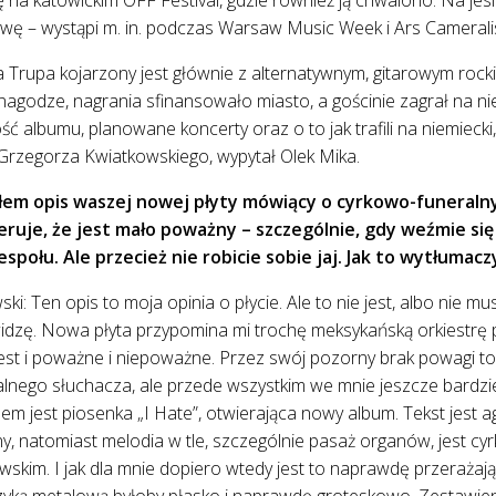
ę – wystąpi m. in. podczas Warsaw Music Week i Ars Camerali
 Trupa kojarzony jest głównie z alternatywnym, gitarowym rocki
agodze, nagrania sfinansowało miasto, a gościnie zagrał na niej
ć albumu, planowane koncerty oraz o to jak trafili na niemiecki, 
Grzegorza Kwiatkowskiego, wypytał Olek Mika.
złem opis waszej nowej płyty mówiący o cyrkowo-funeral
eruje, że jest mało poważny – szczególnie, gdy weźmie si
połu. Ale przecież nie robicie sobie jaj. Jak to wytłumacz
i: Ten opis to moja opinia o płycie. Ale to nie jest, albo nie mus
 widzę. Nowa płyta przypomina mi trochę meksykańską orkiestrę
est i poważne i niepoważne. Przez swój pozorny brak powagi t
nego słuchacza, ale przede wszystkim we mnie jeszcze bardziej
em jest piosenka „I Hate”, otwierająca nowy album. Tekst jest 
alny, natomiast melodia w tle, szczególnie pasaż organów, jest cy
skim. I jak dla mnie dopiero wtedy jest to naprawdę przerażaj
zyką metalową byłoby płasko i naprawdę groteskowo. Zestawien