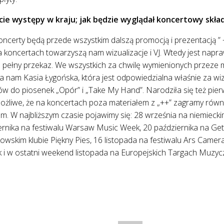
ecie występy w kraju; jak będzie wyglądał koncertowy skł
ncerty będą przede wszystkim dalszą promocją i prezentacją ” +
 koncertach towarzyszą nam wizualizacje i VJ. Wtedy jest napraw
 pełny przekaz. We wszystkich za chwilę wymienionych przeze 
a nam Kasia Łygońska, która jest odpowiedzialna właśnie za wizu
ów do piosenek „Opór” i „Take My Hand”. Narodziła się też pie
żliwe, że na koncertach poza materiałem z „++” zagramy równ
m. W najbliższym czasie pojawimy się: 28 września na niemiecki
ernika na festiwalu Warsaw Music Week, 20 października na Gett
owskim klubie Piękny Pies, 16 listopada na festiwalu Ars Camera
k i w ostatni weekend listopada na Europejskich Targach Muzy