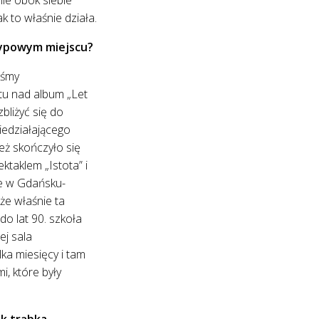
k to właśnie działa.
etypowym miejscu?
iśmy
tu nad album „Let
bliżyć się do
iedziałającego
eż skończyło się
taklem „Istota” i
ze w Gdańsku-
że właśnie ta
do lat 90. szkoła
ej sala
ka miesięcy i tam
, które były
k trąbka,