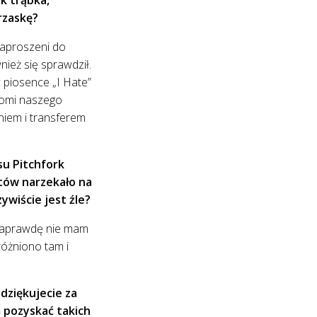
rzaskę?
zaproszeni do
ież się sprawdził.
 piosence „I Hate”
jomi naszego
niem i transferem
su Pitchfork
stów narzekało na
ywiście jest źle?
ja naprawdę nie mam
różniono tam i
dziękujecie za
 pozyskać takich