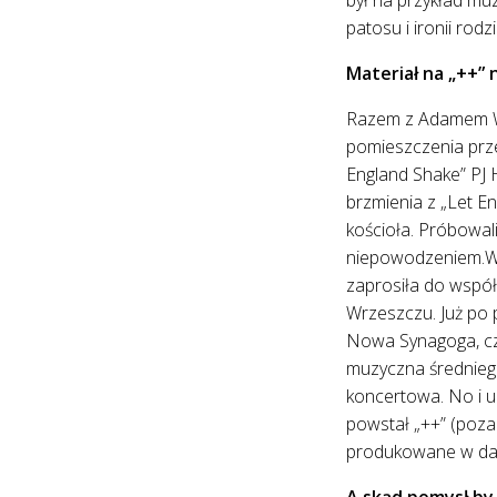
patosu i ironii rod
Materiał na „++”
Razem z Adamem Wit
pomieszczenia prze
England Shake” PJ H
brzmienia z „Let E
kościoła. Próbowali
niepowodzeniem.W m
zaprosiła do wspó
Wrzeszczu. Już po 
Nowa Synagoga, czyl
muzyczna średniego 
koncertowa. No i ud
powstał „++” (poza
produkowane w daw
A skąd pomysł by