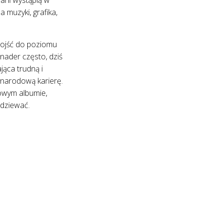
 muzyki, grafika,
dojść do poziomu
nader często, dziś
jąca trudną i
ynarodową karierę.
nowym albumie,
odziewać.