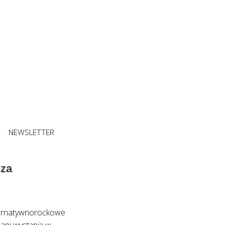
T
NEWSLETTER
cza
lternatywnorockowe
ani wystąpią w