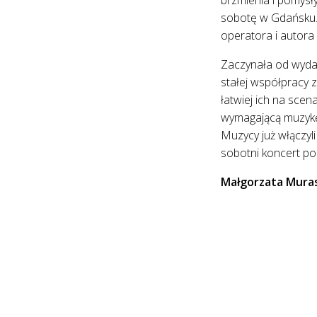
sobotę w Gdańsku. G
operatora i autora
Zaczynała od wydaw
stałej współpracy 
łatwiej ich na scen
wymagającą muzykę 
Muzycy już włączyl
sobotni koncert po
Małgorzata Muras