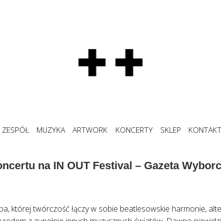
ZESPÓŁ
MUZYKA
ARTWORK
KONCERTY
SKLEP
KONTAK
ncertu na IN OUT Festival – Gazeta Wybor
pa, której twórczość łączy w sobie beatlesowskie harmonie, a
y rodem z zupełnie innych muzycznych światów. Dawno niewidzi