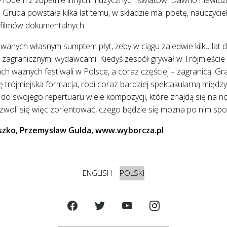
rupa powstała kilka lat temu, w składzie ma: poetę, nauczyciela
 filmów dokumentalnych.
anych własnym sumptem płyt, żeby w ciągu zaledwie kilku lat 
z zagranicznymi wydawcami. Kiedyś zespół grywał w Trójmieście 
ach ważnych festiwali w Polsce, a coraz częściej – zagranicą. Gra
trójmiejska formacja, robi coraz bardziej spektakularną międz
i do swojego repertuaru wiele kompozycji, które znajdą się na 
zwoli się więc zorientować, czego będzie się można po nim sp
zko, Przemysław Gulda, www.wyborcza.pl
ENGLISH
POLSKI