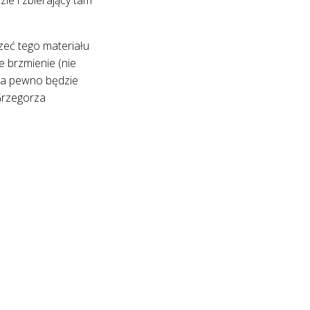
szeć tego materiału
e brzmienie (nie
 na pewno będzie
Grzegorza