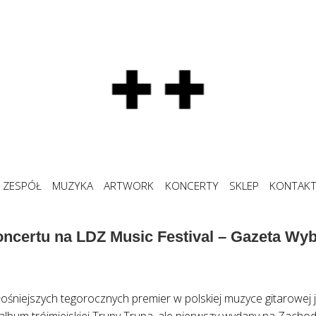
ZESPÓŁ
MUZYKA
ARTWORK
KONCERTY
SKLEP
KONTAK
ncertu na LDZ Music Festival – Gazeta Wy
głośniejszych tegorocznych premier w polskiej muzyce gitarowej 
album trójmiejskiej Trupy Trupa, ale pierwszy wydany na Zachodz