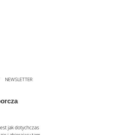
T
NEWSLETTER
borcza
jest jak dotychczas
ie i zbierający tam