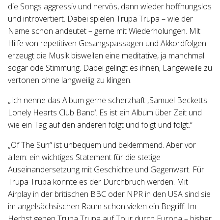
die Songs aggressiv und nervös, dann wieder hoffnungslos
und introvertiert. Dabei spielen Trupa Trupa – wie der
Name schon andeutet – gerne mit Wiederholungen. Mit
Hilfe von repetitiven Gesangspassagen und Akkordfolgen
erzeugt die Musik bisweilen eine meditative, ja manchmal
sogar öde Stimmung. Dabei gelingt es ihnen, Langeweile zu
vertonen ohne langweilig zu klingen.
„Ich nenne das Album gerne scherzhaft ‚Samuel Becketts
Lonely Hearts Club Band‘. Es ist ein Album über Zeit und
wie ein Tag auf den anderen folgt und folgt und folgt.“
„Of The Sun“ ist unbequem und beklemmend. Aber vor
allem: ein wichtiges Statement für die stetige
Auseinandersetzung mit Geschichte und Gegenwart. Für
Trupa Trupa könnte es der Durchbruch werden. Mit
Airplay in der britischen BBC oder NPR in den USA sind sie
im angelsächsischen Raum schon vielen ein Begriff. Im
Herbst gehen Trupa Trupa auf Tour durch Europa – bisher